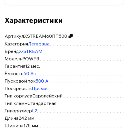
Характеристики
Артикул
XSTREAM60ПП500
Категория
Легковые
Бренд
X-STREAM
Модель
POWER
Гарантия
12 мес.
Ёмкость
60 Ач
Пусковой ток
500 А
Полярность
Прямая
Тип корпуса
Европейский
Тип клемм
Стандартная
Типоразмер
L2
Длина
242 мм
Ширина
175 мм