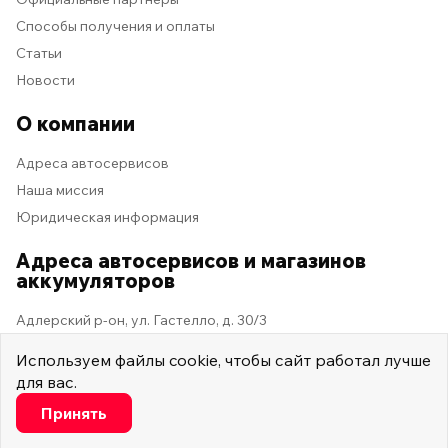
Способы получения и оплаты
Статьи
Новости
О компании
Адреса автосервисов
Наша миссия
Юридическая информация
Адреса автосервисов и магазинов
аккумуляторов
Адлерский р-он, ул. Гастелло, д. 30/3
Используем
файлы cookie
, чтобы сайт работал лучше
для вас.
2026 © Мастер Машина
Мы в социальных сетях
Настроить
Принять
Купить
Минимальные