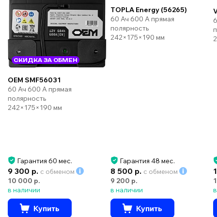
TOPLA Energy (56265)
V
60 Ач 600 А прямая
6
полярность
п
242×175×190 мм
2
СКИДКА ЗА ОБМЕН
OEM SMF56031
60 Ач 600 А прямая
полярность
242×175×190 мм
Гарантия 60 мес.
Гарантия 48 мес.
9 300 р.
8 500 р.
с обменом
с обменом
10 000 р.
9 200 р.
1
в наличии
в наличии
в
Купить
Купить