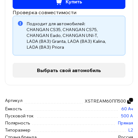
Купить
Проверка совместимости
Подходит для автомобилей:
CHANGAN CS35
,
CHANGAN CS75
,
CHANGAN Eado
,
CHANGAN UNI-T
,
LADA (ВАЗ) Granta
,
LADA (ВАЗ) Kalina
,
LADA (ВАЗ) Priora
Выбрать свой автомобиль
Артикул
XSTREAM60ПП500
Ёмкость
60 Ач
Пусковой ток
500 А
Полярность
Прямая
Типоразмер
L2
Страна бренда
Россия