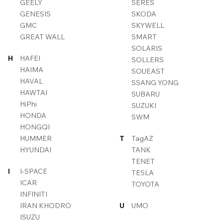
GEELY
SERES
GENESIS
SKODA
GMC
SKYWELL
GREAT WALL
SMART
SOLARIS
H
HAFEI
SOLLERS
HAIMA
SOUEAST
HAVAL
SSANG YONG
HAWTAI
SUBARU
HiPhi
SUZUKI
HONDA
SWM
HONGQI
HUMMER
T
TagAZ
HYUNDAI
TANK
TENET
I
I-SPACE
TESLA
ICAR
TOYOTA
INFINITI
IRAN KHODRO
U
UMO
ISUZU