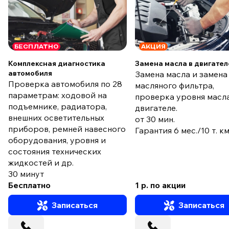
БЕСПЛАТНО
АКЦИЯ
Комплексная диагностика
Замена масла в двигател
автомобиля
Замена масла и замена
Проверка автомобиля по 28
масляного фильтра,
параметрам: ходовой на
проверка уровня масла
подъемнике, радиатора,
двигателе.
внешних осветительных
от 30 мин.
приборов, ремней навесного
Гарантия 6 мес./10 т. к
оборудования, уровня и
состояния технических
жидкостей и др.
30 минут
Бесплатно
1 р. по акции
Записаться
Записаться