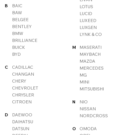
B
BAIC
LOTUS
BAW
LUCID
BELGEE
LUXEED
BENTLEY
LUXGEN
BMW
LYNK & CO
BRILLIANCE
BUICK
M
MASERATI
BYD
MAYBACH
MAZDA
C
CADILLAC
MERCEDES
CHANGAN
MG
CHERY
MINI
CHEVROLET
MITSUBISHI
CHRYSLER
CITROEN
N
NIO
NISSAN
D
DAEWOO
NORDCROSS
DAIHATSU
DATSUN
O
OMODA