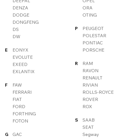
DEEPAL
OPEL
DENZA
ORA
DODGE
OTING
DONGFENG
P
PEUGEOT
DS
POLESTAR
DW
PONTIAC
E
EONYX
PORSCHE
EVOLUTE
R
RAM
EXEED
RAVON
EXLANTIX
RENAULT
F
FAW
RIVIAN
FERRARI
ROLLS-ROYCE
FIAT
ROVER
FORD
ROX
FORTHING
S
SAAB
FOTON
SEAT
G
GAC
Segway