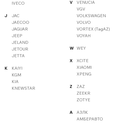
V
VENUCIA
IVECO
VGV
J
JAC
VOLKSWAGEN
JAECOO
VOLVO
JAGUAR
VORTEX (TagAZ)
JEEP
VOYAH
JELAND
W
WEY
JETOUR
JETTA
X
XCITE
XIAOMI
K
KAIYI
XPENG
KGM
KIA
Z
ZAZ
KNEWSTAR
ZEEKR
ZOTYE
А
АЗЛК
АМБЕРАВТО