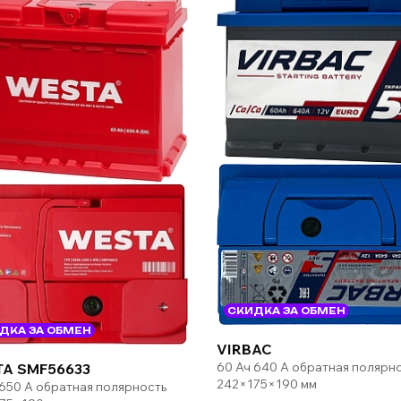
СКИДКА ЗА ОБМЕН
ДКА ЗА ОБМЕН
VIRBAC
60 Ач 640 А обратная полярн
A SMF56633
242×175×190 мм
 650 А обратная полярность