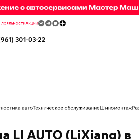
 лояльности
Акции
(961) 301-03-22
гностика авто
Техническое обслуживание
Шиномонтаж
Ра
 LI AUTO (LiXiang) в