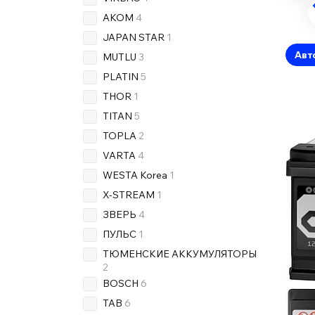
AKOM
4
JAPAN STAR
1
Авт
MUTLU
3
PLATIN
5
THOR
1
TITAN
5
TOPLA
2
VARTA
4
WESTA Korea
1
X-STREAM
1
ЗВЕРЬ
4
ПУЛЬС
1
ТЮМЕНСКИЕ АККУМУЛЯТОРЫ
2
BOSCH
6
TAB
6