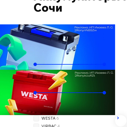
Сочи
Подобрать по автомобилю
Ёмкость, Ач
40
66
Пусковой ток, А
330
720
Бренд
OEM
6
WESTA
6
VIRBAC
4