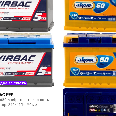
ДКА ЗА ОБМЕН
AC EFB
 680 А обратная полярность
-stop, 242×175×190 мм