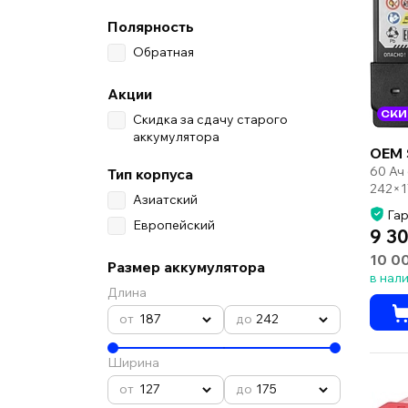
Полярность
Обратная
Акции
СКИ
Скидка за сдачу старого
аккумулятора
OEM 
60 Ач
Тип корпуса
242×1
Азиатский
Гар
Европейский
9 30
10 0
Размер аккумулятора
в нал
Длина
187
242
Ширина
127
175