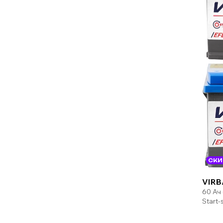
СКИ
VIRB
60 Ач
Start