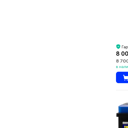
Гар
8 0
8 70
в нал