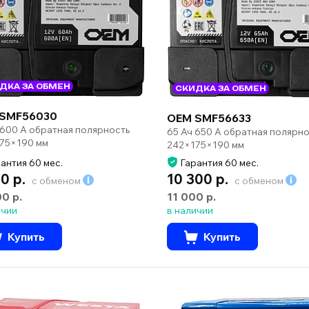
ДКА ЗА ОБМЕН
СКИДКА ЗА ОБМЕН
SMF56030
OEM SMF56633
 600 А обратная полярность
65 Ач 650 А обратная полярно
75×190 мм
242×175×190 мм
антия 60 мес.
Гарантия 60 мес.
0 р.
10 300 р.
с обменом
с обменом
00 р.
11 000 р.
ичии
в наличии
Купить
Купить