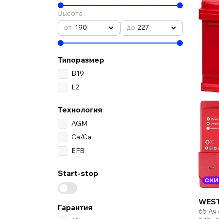
Высота
190
227
Типоразмер
B19
L2
Технология
AGM
Ca/Ca
EFB
Start-stop
СКИ
WEST
Гарантия
65 Ач