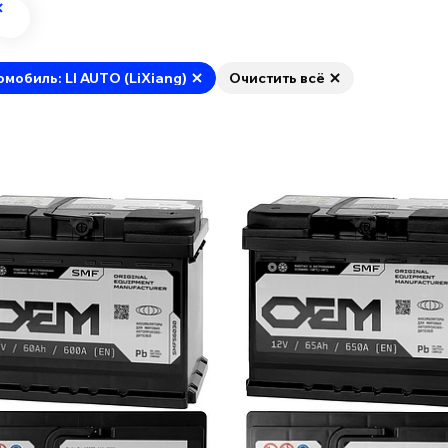
омобиль: LI AUTO (LiXiang)
Очистить всё