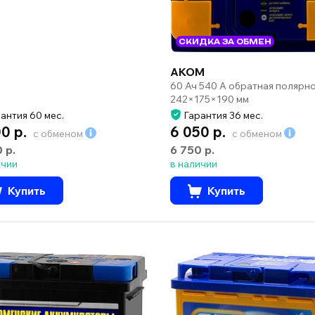
СКИДКА ЗА ОБМЕН
AKOM
60 Ач 540 А обратная полярн
242×175×190 мм
антия 60 мес.
Гарантия 36 мес.
00 р.
6 050 р.
с обменом
с обменом
0 р.
6 750 р.
ичии
в наличии
Купить
Купить