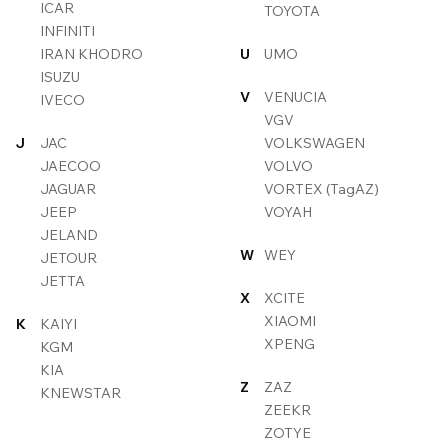
ICAR
TOYOTA
INFINITI
IRAN KHODRO
U
UMO
ISUZU
V
VENUCIA
IVECO
VGV
J
JAC
VOLKSWAGEN
JAECOO
VOLVO
JAGUAR
VORTEX (TagAZ)
JEEP
VOYAH
JELAND
W
WEY
JETOUR
JETTA
X
XCITE
XIAOMI
K
KAIYI
XPENG
KGM
KIA
Z
ZAZ
KNEWSTAR
ZEEKR
ZOTYE