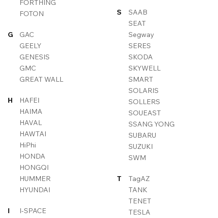
FORTHING
S
SAAB
FOTON
SEAT
G
GAC
Segway
GEELY
SERES
GENESIS
SKODA
GMC
SKYWELL
GREAT WALL
SMART
SOLARIS
H
HAFEI
SOLLERS
HAIMA
SOUEAST
HAVAL
SSANG YONG
HAWTAI
SUBARU
HiPhi
SUZUKI
HONDA
SWM
HONGQI
HUMMER
T
TagAZ
HYUNDAI
TANK
TENET
I
I-SPACE
TESLA