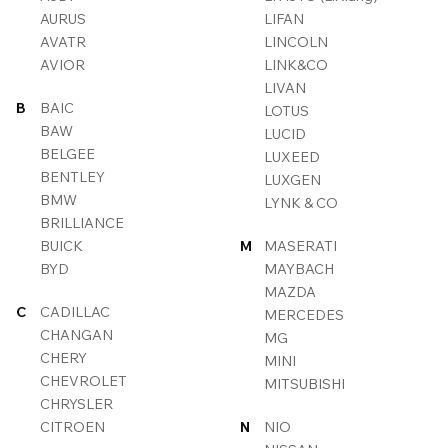
AURUS
LIFAN
AVATR
LINCOLN
AVIOR
LINK&CO
LIVAN
B
BAIC
LOTUS
BAW
LUCID
BELGEE
LUXEED
BENTLEY
LUXGEN
BMW
LYNK & CO
BRILLIANCE
BUICK
M
MASERATI
BYD
MAYBACH
MAZDA
C
CADILLAC
MERCEDES
CHANGAN
MG
CHERY
MINI
CHEVROLET
MITSUBISHI
CHRYSLER
CITROEN
N
NIO