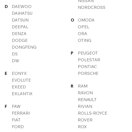
NISSAN
D
DAEWOO
NORDCROSS
DAIHATSU
DATSUN
O
OMODA
DEEPAL
OPEL
DENZA
ORA
DODGE
OTING
DONGFENG
P
PEUGEOT
DS
POLESTAR
DW
PONTIAC
E
EONYX
PORSCHE
EVOLUTE
R
RAM
EXEED
RAVON
EXLANTIX
RENAULT
F
FAW
RIVIAN
FERRARI
ROLLS-ROYCE
FIAT
ROVER
FORD
ROX