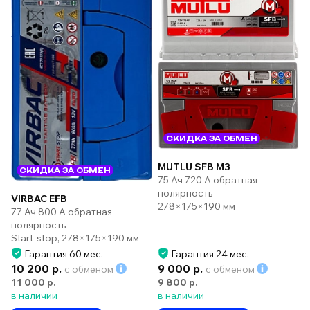
СКИДКА ЗА ОБМЕН
MUTLU SFB M3
СКИДКА ЗА ОБМЕН
75 Ач 720 А обратная
полярность
VIRBAC EFB
278×175×190 мм
77 Ач 800 А обратная
полярность
Start-stop, 278×175×190 мм
Гарантия 60 мес.
Гарантия 24 мес.
10 200 р.
9 000 р.
с обменом
с обменом
11 000 р.
9 800 р.
в наличии
в наличии