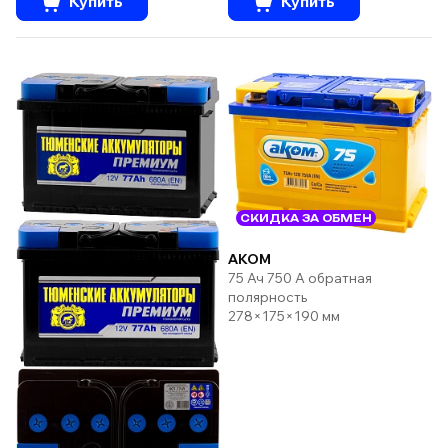
Купить
Купить
СКИДКА ЗА ОБМЕН
AKOM
75 Ач 750 А обратная
полярность
278×175×190 мм