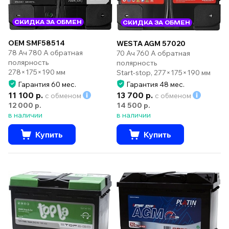
СКИДКА ЗА ОБМЕН
СКИДКА ЗА ОБМЕН
OEM SMF58514
WESTA AGM 57020
78 Ач 780 А обратная
70 Ач 760 А обратная
полярность
полярность
278×175×190 мм
Start-stop, 277×175×190 мм
Гарантия 60 мес.
Гарантия 48 мес.
11 100 р.
13 700 р.
с обменом
с обменом
12 000 р.
14 500 р.
в наличии
в наличии
Купить
Купить