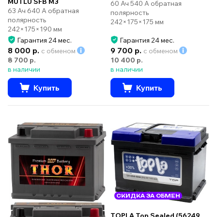
MUTLU SFB M3
60 Ач 540 А обратная
63 Ач 640 А обратная
полярность
полярность
242×175×175 мм
242×175×190 мм
Гарантия 24 мес.
Гарантия 24 мес.
8 000 р.
9 700 р.
с обменом
с обменом
8 700 р.
10 400 р.
в наличии
в наличии
Купить
Купить
СКИДКА ЗА ОБМЕН
TOPLA Top Sealed (56249