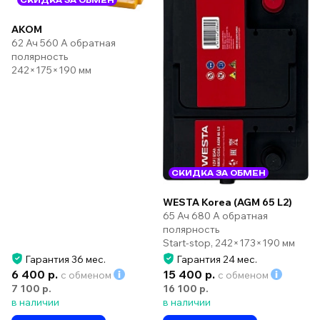
AKOM
62 Ач 560 А обратная
полярность
242×175×190 мм
СКИДКА ЗА ОБМЕН
WESTA Korea (AGM 65 L2)
65 Ач 680 А обратная
полярность
Start-stop, 242×173×190 мм
Гарантия 36 мес.
Гарантия 24 мес.
6 400 р.
15 400 р.
с обменом
с обменом
7 100 р.
16 100 р.
в наличии
в наличии