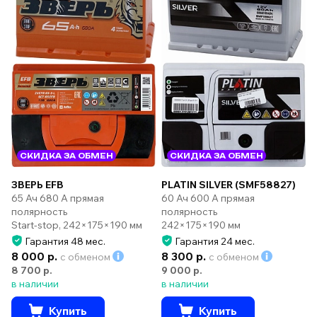
СКИДКА ЗА ОБМЕН
СКИДКА ЗА ОБМЕН
ЗВЕРЬ EFB
PLATIN SILVER (SMF58827)
65 Ач 680 А прямая
60 Ач 600 А прямая
полярность
полярность
Start-stop, 242×175×190 мм
242×175×190 мм
Гарантия 48 мес.
Гарантия 24 мес.
8 000 р.
8 300 р.
с обменом
с обменом
8 700 р.
9 000 р.
в наличии
в наличии
Купить
Купить