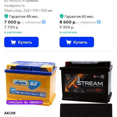
62 Ач 620 А прямая
полярность
Start-stop, 242×175×190 мм
Гарантия 48 мес.
Гарантия 60 мес.
7 000 р.
8 600 р.
с обменом
с обменом
7 700 р.
9 300 р.
в наличии
в наличии
Купить
Купить
СКИДКА ЗА ОБМЕН
AKOM