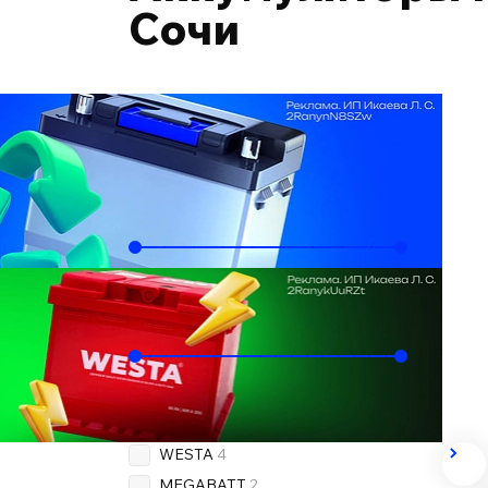
Сочи
Подобрать по автомобилю
Ёмкость, Ач
60
85
Пусковой ток, А
510
800
Бренд
OEM
4
WESTA
4
MEGABATT
2