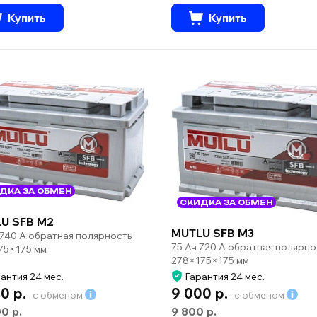
Купить
Купить
ДКА ЗА ОБМЕН
СКИДКА ЗА ОБМЕН
U SFB M2
MUTLU SFB M3
 740 А обратная полярность
75 Ач 720 А обратная полярно
75×175 мм
278×175×175 мм
антия 24 мес.
Гарантия 24 мес.
0 р.
9 000 р.
с обменом
с обменом
00 р.
9 800 р.