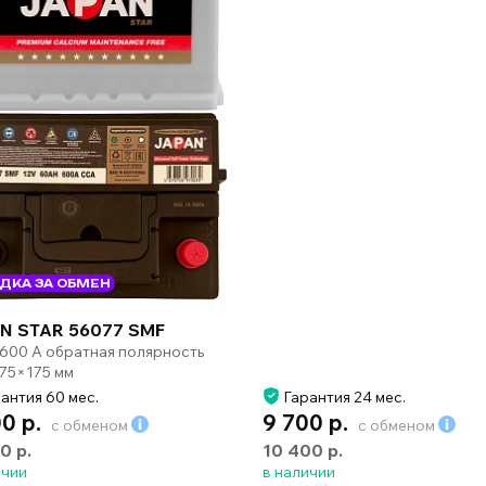
ДКА ЗА ОБМЕН
N STAR 56077 SMF
 600 А обратная полярность
75×175 мм
антия 60 мес.
Гарантия 24 мес.
00 р.
9 700 р.
с обменом
с обменом
0 р.
10 400 р.
ичии
в наличии