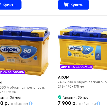
Купить
Купить
СКИДКА ЗА ОБМЕН
ДКА ЗА ОБМЕН
AKOM
74 Ач 700 А обратная полярно
M
278×175×175 мм
 590 А обратная полярность
75×175 мм
антия 36 мес.
Гарантия 36 мес.
0 р.
7 900 р.
с обменом
с обменом