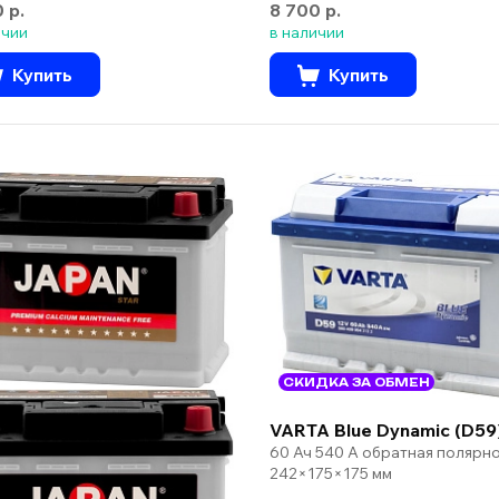
0 р.
8 700 р.
ичии
в наличии
Купить
Купить
СКИДКА ЗА ОБМЕН
VARTA Blue Dynamic (D59
60 Ач 540 А обратная полярн
242×175×175 мм