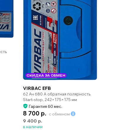
ость
СКИДКА ЗА ОБМЕН
VIRBAC EFB
62 Ач 680 А обратная полярность
Start-stop, 242×175×175 мм
Гарантия 60 мес.
8 700 р.
с обменом
9 400 р.
в наличии