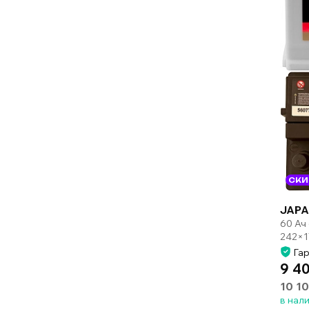
СКИ
JAPA
60 Ач
242×1
Гар
9 4
10 10
в нал