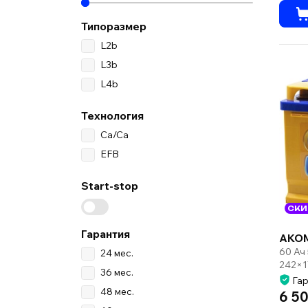
Типоразмер
L2b
L3b
L4b
Технология
Ca/Ca
EFB
Start-stop
СКИ
Гарантия
AKO
60 Ач
24 мес.
242×1
36 мес.
Гар
48 мес.
6 50