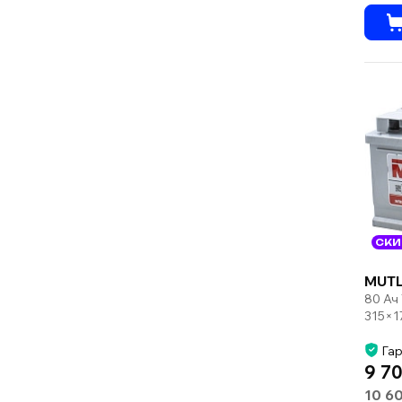
СКИ
MUTL
80 Ач
315×1
Гар
9 70
10 6