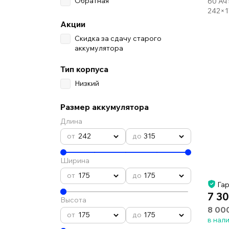
Обратная
60 Ач
242×1
Акции
Скидка за сдачу старого
аккумулятора
Тип корпуса
Низкий
Размер аккумулятора
Длина
242
315
Ширина
175
175
Гар
7 30
Высота
8 00
175
175
в нал