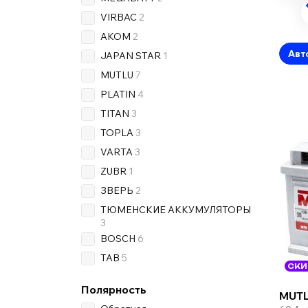
VIRBAC
2
AKOM
2
Авт
JAPAN STAR
1
MUTLU
7
PLATIN
4
TITAN
3
TOPLA
3
VARTA
3
ZUBR
1
ЗВЕРЬ
2
ТЮМЕНСКИЕ АККУМУЛЯТОРЫ
3
BOSCH
6
TAB
5
СКИ
Полярность
MUTL