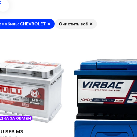
омобиль: CHEVROLET
Очистить всё
ДКА ЗА ОБМЕН
U SFB M3