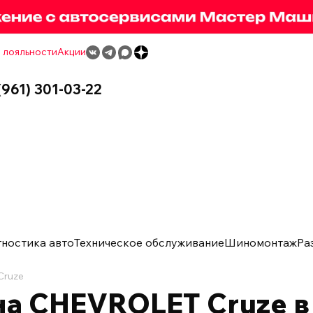
 лояльности
Акции
(961) 301-03-22
гностика авто
Техническое обслуживание
Шиномонтаж
Ра
Cruze
а CHEVROLET Cruze в