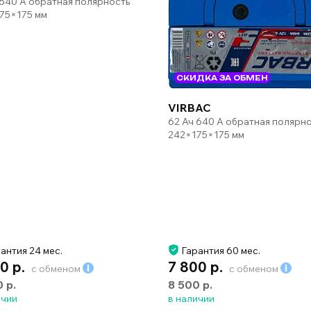
 540 А обратная полярность
75×175 мм
СКИДКА ЗА ОБМЕН
VIRBAC
62 Ач 640 А обратная полярн
242×175×175 мм
антия 24 мес.
Гарантия 60 мес.
0 р.
7 800 р.
с обменом
с обменом
0 р.
8 500 р.
ичии
в наличии