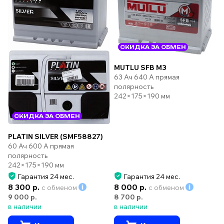
СКИДКА ЗА ОБМЕН
MUTLU SFB M3
63 Ач 640 А прямая
полярность
242×175×190 мм
СКИДКА ЗА ОБМЕН
PLATIN SILVER (SMF58827)
60 Ач 600 А прямая
полярность
242×175×190 мм
Гарантия 24 мес.
Гарантия 24 мес.
8 300 р.
8 000 р.
с обменом
с обменом
9 000 р.
8 700 р.
в наличии
в наличии