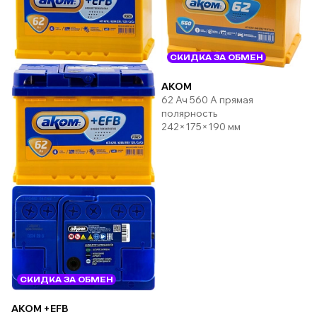
СКИДКА ЗА ОБМЕН
AKOM
62 Ач 560 А прямая
полярность
242×175×190 мм
СКИДКА ЗА ОБМЕН
AKOM +EFB