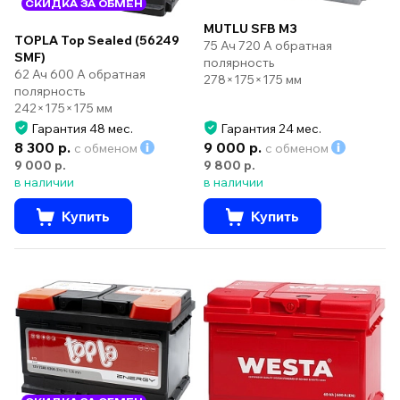
СКИДКА ЗА ОБМЕН
MUTLU SFB M3
TOPLA Top Sealed (56249
75 Ач 720 А обратная
SMF)
полярность
62 Ач 600 А обратная
278×175×175 мм
полярность
242×175×175 мм
Гарантия 48 мес.
Гарантия 24 мес.
8 300 р.
9 000 р.
с обменом
с обменом
9 000 р.
9 800 р.
в наличии
в наличии
Купить
Купить