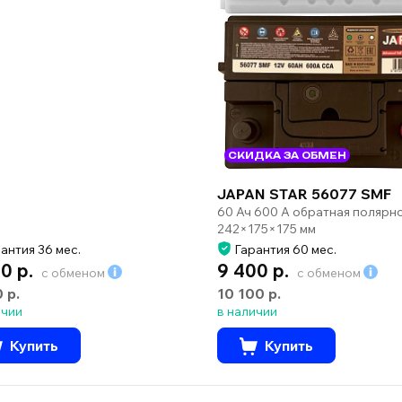
СКИДКА ЗА ОБМЕН
JAPAN STAR 56077 SMF
60 Ач 600 А обратная полярн
242×175×175 мм
антия 36 мес.
Гарантия 60 мес.
0 р.
9 400 р.
с обменом
с обменом
0 р.
10 100 р.
ичии
в наличии
Купить
Купить