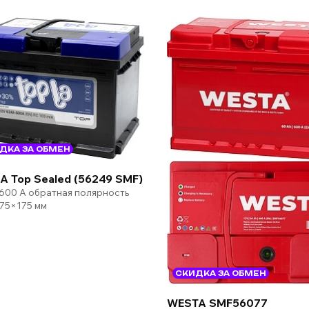
ДКА ЗА ОБМЕН
A Top Sealed (56249 SMF)
 600 А обратная полярность
75×175 мм
СКИДКА ЗА ОБМЕН
WESTA SMF56077