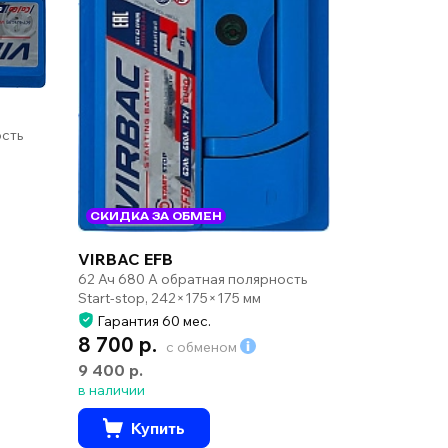
ость
СКИДКА ЗА ОБМЕН
VIRBAC EFB
62 Ач 680 А обратная полярность
Start-stop, 242×175×175 мм
Гарантия 60 мес.
8 700 р.
с обменом
9 400 р.
в наличии
Купить