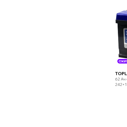
СКИ
TOPL
62 Ач
242×1