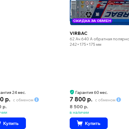
СКИДКА ЗА ОБМЕН
VIRBAC
62 Ач 640 А обратная полярн
242×175×175 мм
антия 24 мес.
Гарантия 60 мес.
0 р.
7 800 р.
с обменом
с обменом
0 р.
8 500 р.
ичии
в наличии
Купить
Купить