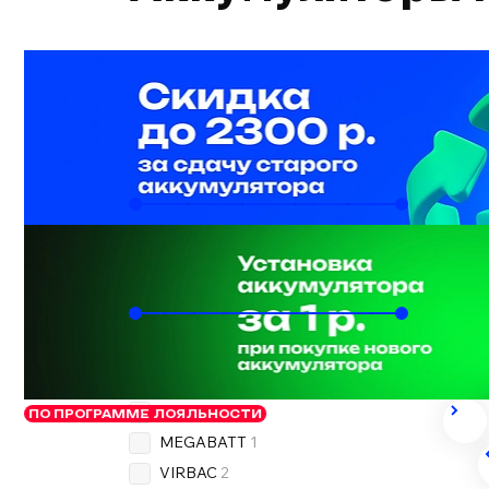
Подобрать по автомобилю
Ёмкость, Ач
52
65
Пусковой ток, А
440
680
Бренд
OEM
2
WESTA
2
MEGABATT
1
VIRBAC
2