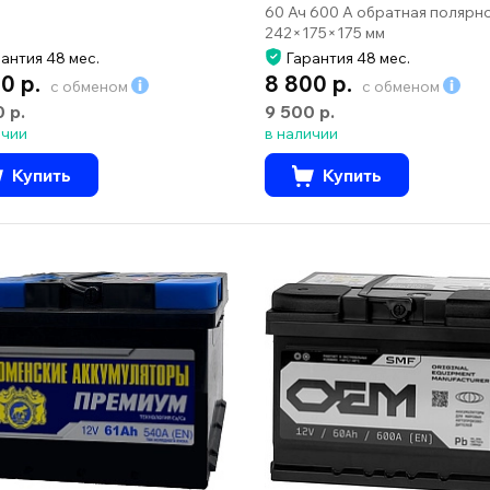
60 Ач 600 А обратная полярн
242×175×175 мм
антия 48 мес.
Гарантия 48 мес.
0 р.
8 800 р.
с обменом
с обменом
0 р.
9 500 р.
ичии
в наличии
Купить
Купить