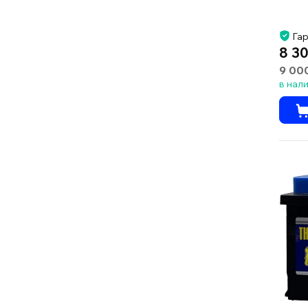
Гар
8 30
9 00
в нал