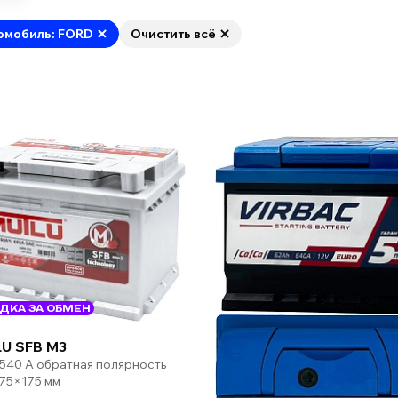
омобиль: FORD
Очистить всё
ДКА ЗА ОБМЕН
U SFB M3
 540 А обратная полярность
75×175 мм