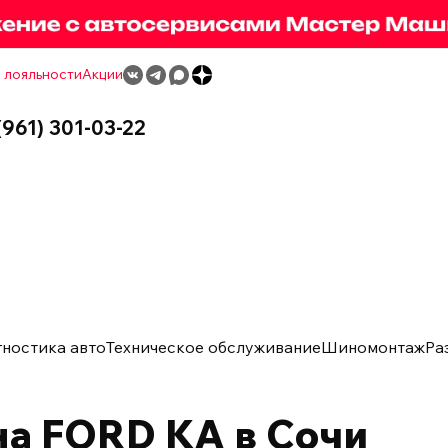
 лояльности
Акции
(961) 301-03-22
гностика авто
Техническое обслуживание
Шиномонтаж
Ра
а FORD KA в Сочи