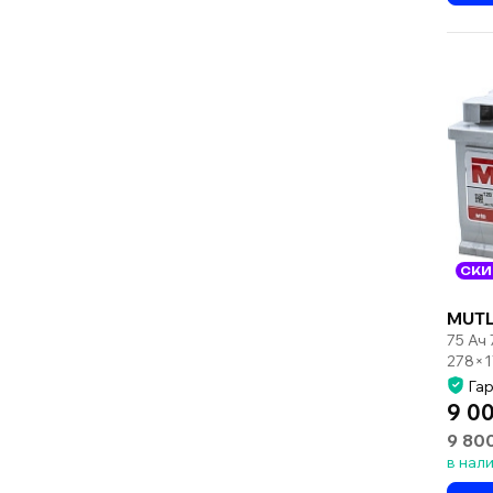
СКИ
MUTL
75 Ач
278×1
Гар
9 0
9 80
в нал