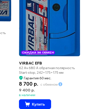
ость
СКИДКА ЗА ОБМЕН
VIRBAC EFB
62 Ач 680 А обратная полярность
Start-stop, 242×175×175 мм
Гарантия 60 мес.
8 700 р.
с обменом
9 400 р.
в наличии
Купить