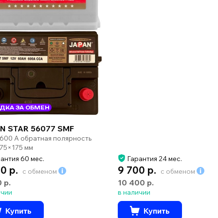
ДКА ЗА ОБМЕН
N STAR 56077 SMF
 600 А обратная полярность
75×175 мм
антия 60 мес.
Гарантия 24 мес.
0 р.
9 700 р.
с обменом
с обменом
0 р.
10 400 р.
ичии
в наличии
Купить
Купить