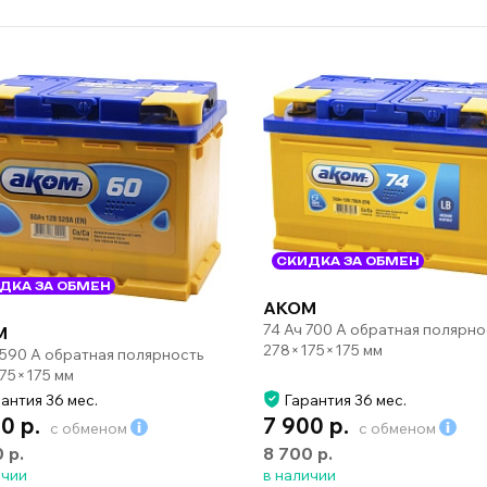
СКИДКА ЗА ОБМЕН
ДКА ЗА ОБМЕН
AKOM
74 Ач 700 А обратная полярно
M
278×175×175 мм
 590 А обратная полярность
75×175 мм
антия 36 мес.
Гарантия 36 мес.
0 р.
7 900 р.
с обменом
с обменом
0 р.
8 700 р.
ичии
в наличии