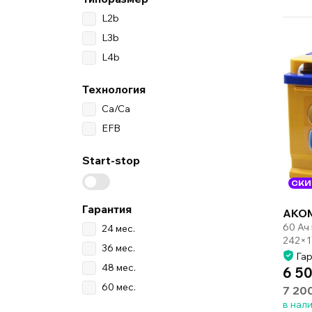
L2b
L3b
L4b
Технология
Ca/Ca
EFB
Start-stop
СКИ
Гарантия
AKO
60 Ач
24 мес.
242×1
36 мес.
Гар
48 мес.
6 50
60 мес.
7 20
в нал