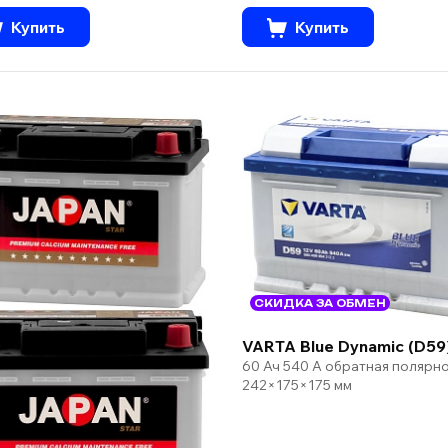
Купить
Купить
СКИДКА ЗА ОБМЕН
VARTA Blue Dynamic (D59
60 Ач 540 А обратная полярн
242×175×175 мм