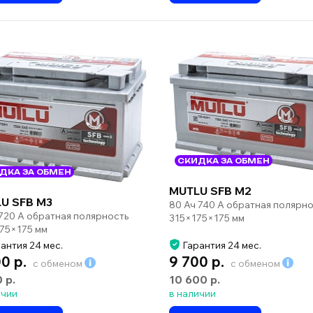
СКИДКА ЗА ОБМЕН
ДКА ЗА ОБМЕН
MUTLU SFB M2
U SFB M3
80 Ач 740 А обратная полярно
 720 А обратная полярность
315×175×175 мм
75×175 мм
антия 24 мес.
Гарантия 24 мес.
00 р.
9 700 р.
с обменом
с обменом
0 р.
10 600 р.
ичии
в наличии