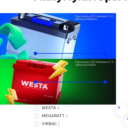
Подобрать по автомобилю
Ёмкость, Ач
60
85
Пусковой ток, А
510
800
Бренд
OEM
4
WESTA
4
MEGABATT
2
VIRBAC
2