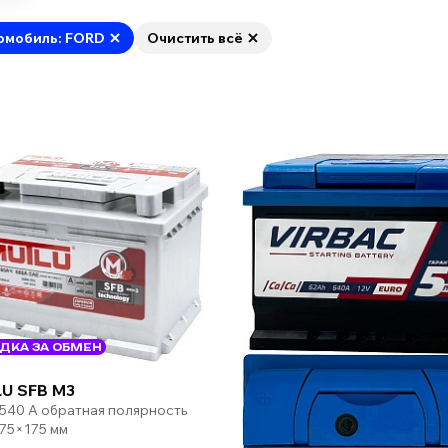
омобиль: FORD
Очистить всё
ДКА ЗА ОБМЕН
U SFB M3
 540 А обратная полярность
75×175 мм