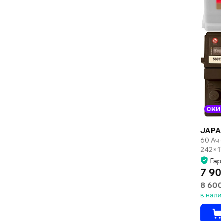
СКИ
JAPA
60 Ач
242×1
Гар
7 90
8 60
в нал