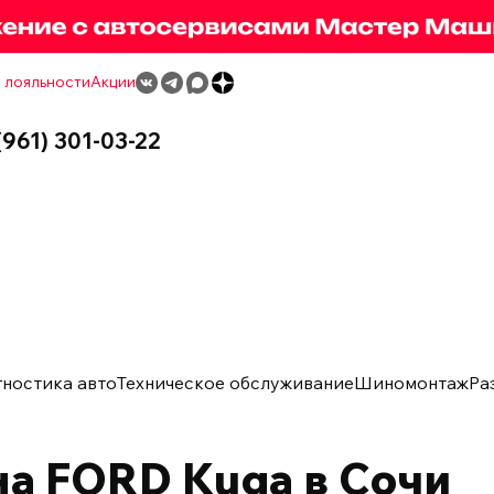
 лояльности
Акции
(961) 301-03-22
гностика авто
Техническое обслуживание
Шиномонтаж
Ра
а FORD Kuga в Сочи