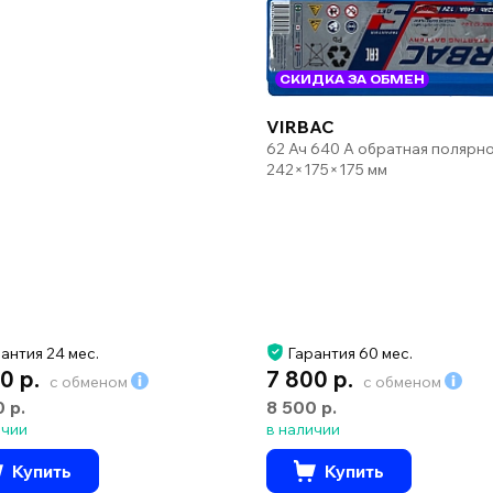
СКИДКА ЗА ОБМЕН
VIRBAC
62 Ач 640 А обратная полярн
242×175×175 мм
антия 24 мес.
Гарантия 60 мес.
0 р.
7 800 р.
с обменом
с обменом
0 р.
8 500 р.
ичии
в наличии
Купить
Купить