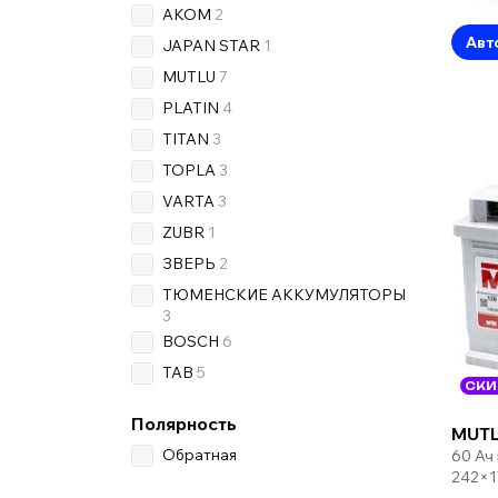
AKOM
2
Авт
JAPAN STAR
1
MUTLU
7
PLATIN
4
TITAN
3
TOPLA
3
VARTA
3
ZUBR
1
ЗВЕРЬ
2
ТЮМЕНСКИЕ АККУМУЛЯТОРЫ
3
BOSCH
6
TAB
5
СКИ
Полярность
MUTL
Обратная
60 Ач
242×1