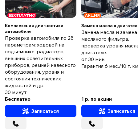
БЕСПЛАТНО
АКЦИЯ
Комплексная диагностика
Замена масла в двигател
автомобиля
Замена масла и замена
Проверка автомобиля по 28
масляного фильтра,
параметрам: ходовой на
проверка уровня масла
подъемнике, радиатора,
двигателе.
внешних осветительных
от 30 мин.
приборов, ремней навесного
Гарантия 6 мес./10 т. к
оборудования, уровня и
состояния технических
жидкостей и др.
30 минут
Бесплатно
1 р. по акции
Записаться
Записаться