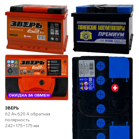
СКИДКА ЗА ОБМЕН
ЗВЕРЬ
62 Ач 620 А обратная
полярность
242×175×175 мм