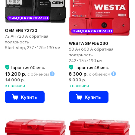
СКИДКА ЗА ОБМЕН
OEM EFB 72720
СКИДКА ЗА ОБМЕН
72 Ач 720 А обратная
полярность
WESTA SMF56030
Start-stop, 277×175×190 мм
60 Ач 600 А обратная
полярность
242×175×190 мм
Гарантия 60 мес.
Гарантия 48 мес.
13 200 р.
8 300 р.
с обменом
с обменом
14 000 р.
9 000 р.
в наличии
в наличии
Купить
Купить