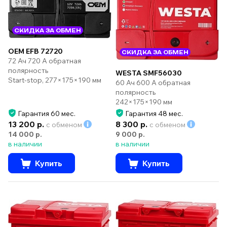
СКИДКА ЗА ОБМЕН
OEM EFB 72720
СКИДКА ЗА ОБМЕН
72 Ач 720 А обратная
полярность
WESTA SMF56030
Start-stop, 277×175×190 мм
60 Ач 600 А обратная
полярность
242×175×190 мм
Гарантия 60 мес.
Гарантия 48 мес.
13 200 р.
8 300 р.
с обменом
с обменом
14 000 р.
9 000 р.
в наличии
в наличии
Купить
Купить