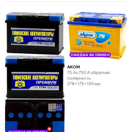
СКИДКА ЗА ОБМЕН
AKOM
75 Ач 750 А обратная
полярность
278×175×190 мм