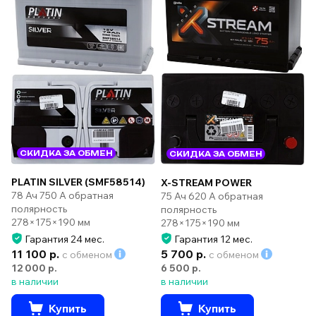
СКИДКА ЗА ОБМЕН
СКИДКА ЗА ОБМЕН
PLATIN SILVER (SMF58514)
X-STREAM POWER
78 Ач 750 А обратная
75 Ач 620 А обратная
полярность
полярность
278×175×190 мм
278×175×190 мм
Гарантия 24 мес.
Гарантия 12 мес.
11 100 р.
5 700 р.
с обменом
с обменом
12 000 р.
6 500 р.
в наличии
в наличии
Купить
Купить