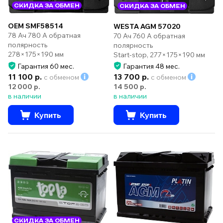
СКИДКА ЗА ОБМЕН
СКИДКА ЗА ОБМЕН
OEM SMF58514
WESTA AGM 57020
78 Ач 780 А обратная
70 Ач 760 А обратная
полярность
полярность
278×175×190 мм
Start-stop, 277×175×190 мм
Гарантия 60 мес.
Гарантия 48 мес.
11 100 р.
13 700 р.
с обменом
с обменом
12 000 р.
14 500 р.
в наличии
в наличии
Купить
Купить
СКИДКА ЗА ОБМЕН