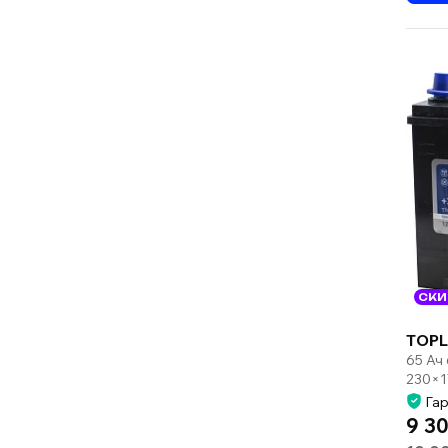
СКИ
TOPL
65 Ач
230×1
Гар
9 30