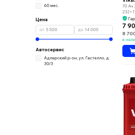
60 мес.
70 Ач
232×1
Гар
Цена
7 90
8 70
в нал
Автосервис
Адлерский р-он, ул. Гастелло, д.
30/3