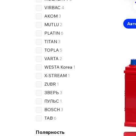
VIRBAC
4
AKOM
3
Авт
MUTLU
2
PLATIN
6
TITAN
3
TOPLA
5
VARTA
2
WESTA Korea
1
X-STREAM
1
ZUBR
1
ЗВЕРЬ
3
ПУЛЬС
1
BOSCH
3
TAB
6
Полярность