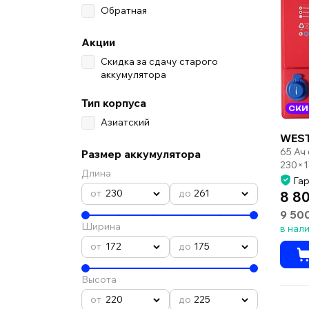
Обратная
Акции
Скидка за сдачу старого
аккумулятора
Тип корпуса
СКИ
Азиатский
WEST
65 Ач
Размер аккумулятора
230×1
Длина
Гар
230
261
8 8
9 50
Ширина
в нал
172
175
Высота
220
225