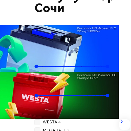
Сочи
Подобрать по автомобилю
Ёмкость, Ач
60
82
Пусковой ток, А
480
800
Бренд
OEM
3
WESTA
4
MEGABATT
2