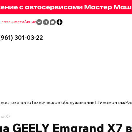
 лояльности
Акции
(961) 301-03-22
гностика авто
Техническое обслуживание
Шиномонтаж
Ра
nd X7
а GEELY Emgrand X7 