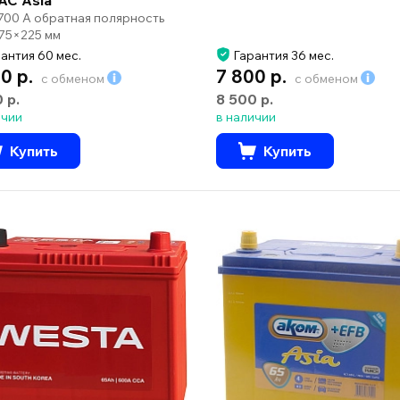
 700 А обратная полярность
75×225 мм
антия 60 мес.
Гарантия 36 мес.
0 р.
7 800 р.
с обменом
с обменом
0 р.
8 500 р.
ичии
в наличии
Купить
Купить