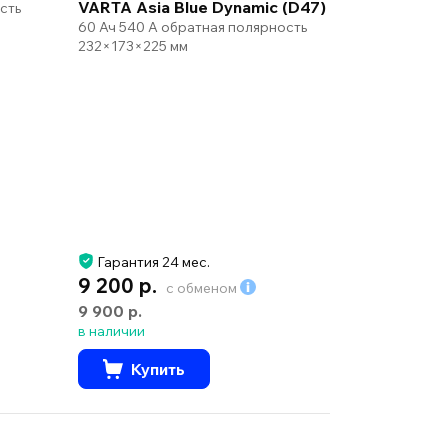
VARTA Asia Blue Dynamic (D47)
сть
60 Ач 540 А обратная полярность
232×173×225 мм
Гарантия 24 мес.
9 200 р.
с обменом
9 900 р.
в наличии
Купить