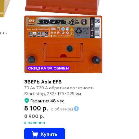
сть
СКИДКА ЗА ОБМЕН
ЗВЕРЬ Asia EFB
70 Ач 720 А обратная полярность
Start-stop, 232×175×225 мм
Гарантия 48 мес.
8 100 р.
с обменом
8 900 р.
в наличии
Купить