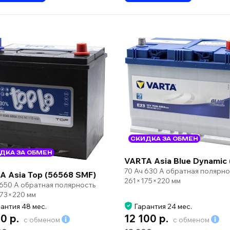
СКИДКА ЗА ОБМЕН
ДКА ЗА ОБМЕН
VARTA Asia Blue Dynamic 
70 Ач 630 А обратная полярно
A Asia Top (56568 SMF)
261×175×220 мм
 650 А обратная полярность
73×220 мм
антия 48 мес.
Гарантия 24 мес.
0 р.
12 100 р.
с обменом
с обменом