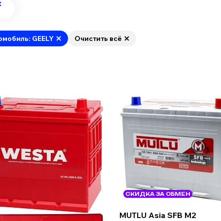
омобиль: GEELY
Очистить всё
СКИДКА ЗА ОБМЕН
MUTLU Asia SFB M2