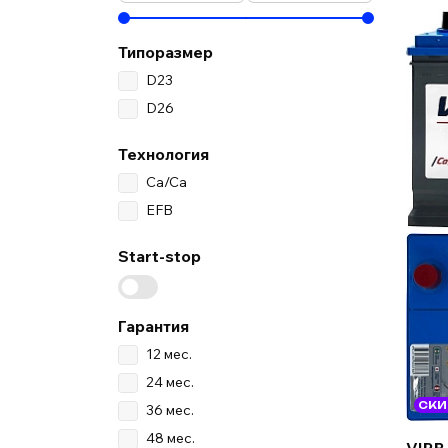
Типоразмер
D23
D26
Технология
Ca/Ca
EFB
Start-stop
Гарантия
12 мес.
24 мес.
СКИ
36 мес.
48 мес.
VIRB