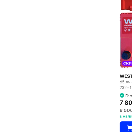
СКИ
WEST
65 Ач
232×1
Гар
7 80
8 50
в нал