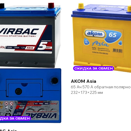
СКИДКА ЗА ОБМЕН
AKOM Asia
65 Ач 570 А обратная полярно
232×173×225 мм
ДКА ЗА ОБМЕН
AC Asia