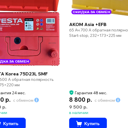
СКИДКА ЗА ОБМЕН
AKOM Asia +EFB
65 Ач 700 А обратная полярно
Start-stop, 232×173×225 мм
ДКА ЗА ОБМЕН
A Korea 75D23L SMF
 600 А обратная полярность
75×220 мм
антия 24 мес.
Гарантия 48 мес.
0 р.
8 800 р.
с обменом
с обменом
0 р.
9 500 р.
ичии
в наличии
Купить
Купить