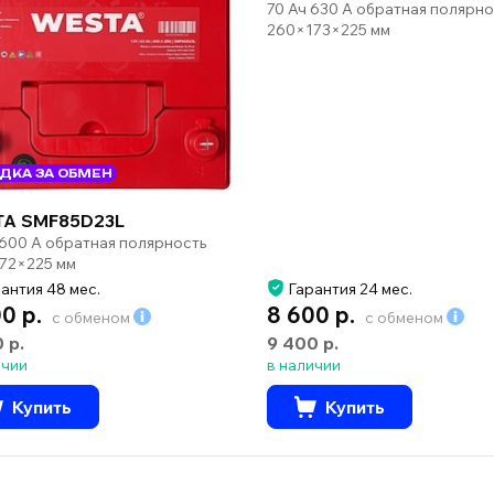
70 Ач 630 А обратная полярно
260×173×225 мм
ДКА ЗА ОБМЕН
A SMF85D23L
 600 А обратная полярность
72×225 мм
антия 48 мес.
Гарантия 24 мес.
00 р.
8 600 р.
с обменом
с обменом
0 р.
9 400 р.
ичии
в наличии
Купить
Купить