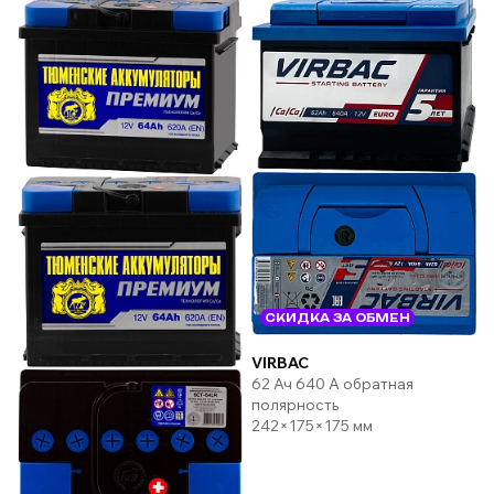
СКИДКА ЗА ОБМЕН
VIRBAC
62 Ач 640 А обратная
полярность
242×175×175 мм