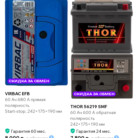
СКИДКА ЗА ОБМЕН
VIRBAC EFB
СКИДКА ЗА ОБМЕН
60 Ач 680 А прямая
полярность
THOR 56219 SMF
Start-stop, 242×175×190 мм
60 Ач 600 А обратная
полярность
242×175×190 мм
Гарантия 60 мес.
Гарантия 24 мес.
8 000 р.
7 800 р.
с обменом
с обменом