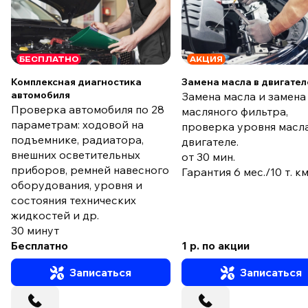
БЕСПЛАТНО
АКЦИЯ
Комплексная диагностика
Замена масла в двигател
автомобиля
Замена масла и замена
Проверка автомобиля по 28
масляного фильтра,
параметрам: ходовой на
проверка уровня масла
подъемнике, радиатора,
двигателе.
внешних осветительных
от 30 мин.
приборов, ремней навесного
Гарантия 6 мес./10 т. к
оборудования, уровня и
состояния технических
жидкостей и др.
30 минут
Бесплатно
1 р. по акции
Записаться
Записаться