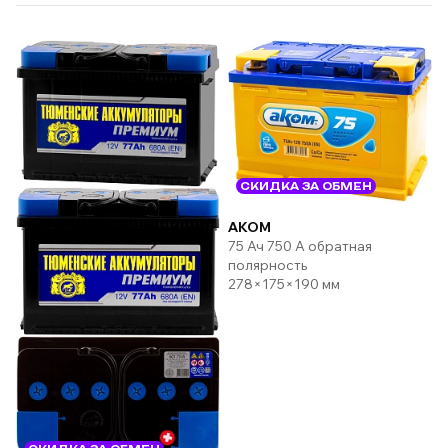
СКИДКА ЗА ОБМЕН
AKOM
75 Ач 750 А обратная
полярность
278×175×190 мм