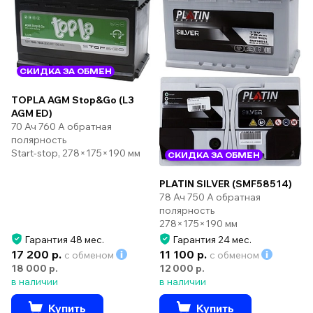
СКИДКА ЗА ОБМЕН
TOPLA AGM Stop&Go (L3
AGM ED)
70 Ач 760 А обратная
полярность
Start-stop, 278×175×190 мм
СКИДКА ЗА ОБМЕН
PLATIN SILVER (SMF58514)
78 Ач 750 А обратная
полярность
278×175×190 мм
Гарантия 48 мес.
Гарантия 24 мес.
17 200 р.
11 100 р.
с обменом
с обменом
18 000 р.
12 000 р.
в наличии
в наличии
Купить
Купить