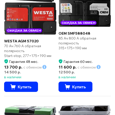
СКИДКА ЗА ОБМЕН
СКИДКА ЗА ОБМЕН
OEM SMF588048
85 Ач 800 А обратная
WESTA AGM 57020
полярность
70 Ач 760 А обратная
315×175×190 мм
полярность
Start-stop, 277×175×190 мм
Гарантия 48 мес.
Гарантия 60 мес.
13 700 р.
11 600 р.
с обменом
с обменом
14 500 р.
12 500 р.
в наличии
в наличии
Купить
Купить