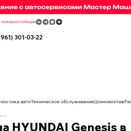
 лояльности
Акции
(961) 301-03-22
гностика авто
Техническое обслуживание
Шиномонтаж
Ра
esis
а HYUNDAI Genesis в