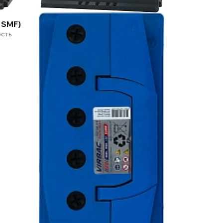
 SMF)
ость