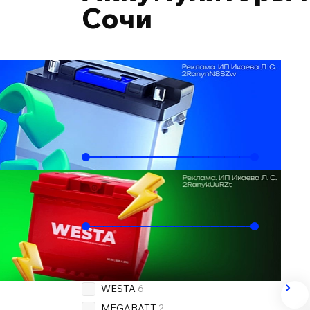
Сочи
Подобрать по автомобилю
Ёмкость, Ач
70
100
Пусковой ток, А
630
950
Бренд
OEM
7
WESTA
6
MEGABATT
2