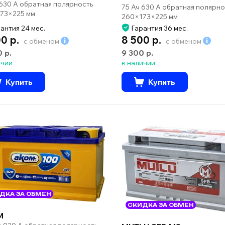
 630 А обратная полярность
75 Ач 630 А обратная полярно
73×225 мм
260×173×225 мм
антия 24 мес.
Гарантия 36 мес.
00 р.
8 500 р.
с обменом
с обменом
0 р.
9 300 р.
ичии
в наличии
Купить
Купить
ДКА ЗА ОБМЕН
СКИДКА ЗА ОБМЕН
M