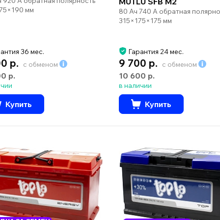
ч 920 А обратная полярность
MUTLU SFB M2
75×190 мм
80 Ач 740 А обратная полярно
315×175×175 мм
антия 36 мес.
Гарантия 24 мес.
00 р.
9 700 р.
с обменом
с обменом
00 р.
10 600 р.
ичии
в наличии
Купить
Купить