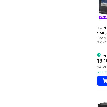
СКИ
TOPL
SMF)
100 А
353×1
Гар
13 1
14 2
в нал