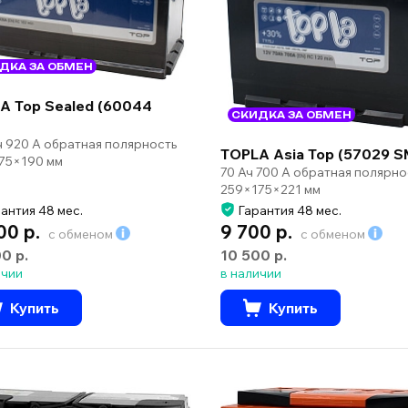
ДКА ЗА ОБМЕН
A Top Sealed (60044
СКИДКА ЗА ОБМЕН
ч 920 А обратная полярность
TOPLA Asia Top (57029 S
75×190 мм
70 Ач 700 А обратная полярно
259×175×221 мм
антия 48 мес.
Гарантия 48 мес.
00 р.
9 700 р.
с обменом
с обменом
00 р.
10 500 р.
ичии
в наличии
Купить
Купить