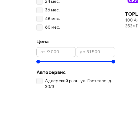
24 мес.
СКИ
36 мес.
TOPL
48 мес.
100 А
353×1
60 мес.
Цена
Автосервис
Адлерский р-он, ул. Гастелло, д.
30/3