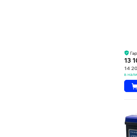
Гар
13 1
14 2
в нал