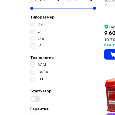
100 А
353×1
Типоразмер
D26
Гар
L4
9 6
L4b
10 7
в нал
L5
Технология
AGM
Ca/Ca
EFB
Start-stop
Гарантия