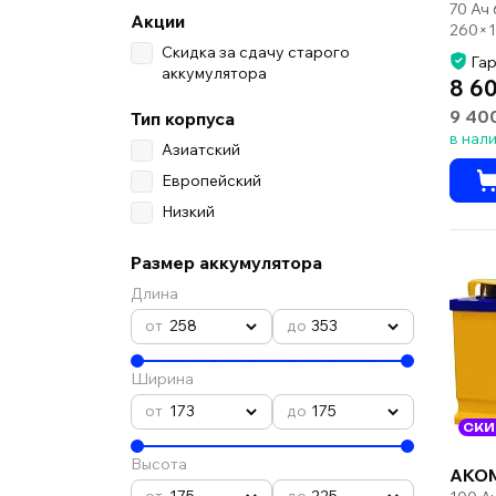
70 Ач
Акции
260×1
Скидка за сдачу старого
Гар
аккумулятора
8 6
9 40
Тип корпуса
в нал
Азиатский
Европейский
Низкий
Размер аккумулятора
Длина
258
353
Ширина
173
175
СКИ
Высота
AKO
175
225