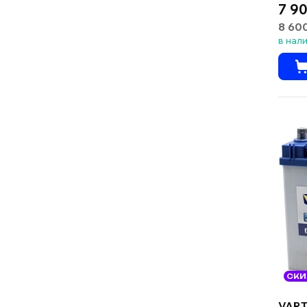
7 90
8 60
в нал
СКИ
VART