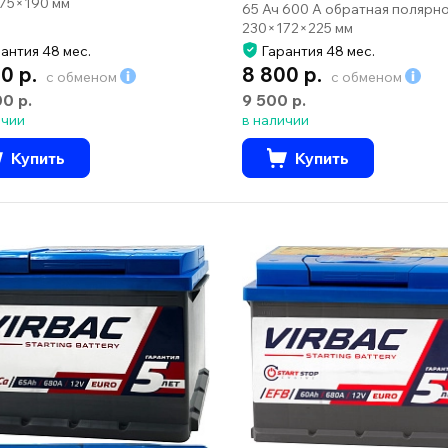
75×190 мм
65 Ач 600 А обратная полярн
230×172×225 мм
антия 48 мес.
Гарантия 48 мес.
0 р.
8 800 р.
с обменом
с обменом
00 р.
9 500 р.
ичии
в наличии
Купить
Купить