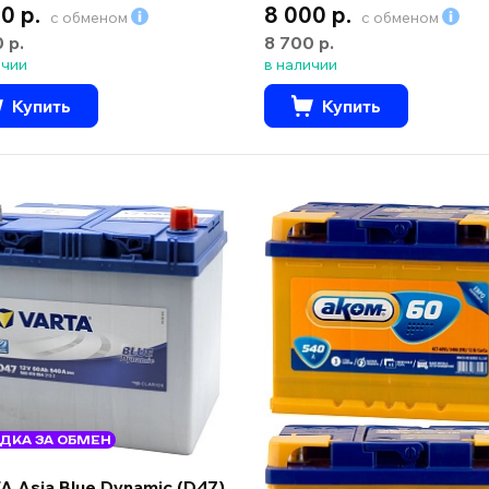
0 р.
8 000 р.
с обменом
с обменом
0 р.
8 700 р.
ичии
в наличии
Купить
Купить
ДКА ЗА ОБМЕН
A Asia Blue Dynamic (D47)