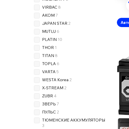
VIRBAC
8
AKOM
7
Авт
JAPAN STAR
2
MUTLU
6
PLATIN
10
THOR
1
TITAN
8
TOPLA
6
VARTA
5
WESTA Korea
2
X-STREAM
2
ZUBR
4
ЗВЕРЬ
7
ПУЛЬС
2
ТЮМЕНСКИЕ АККУМУЛЯТОРЫ
3