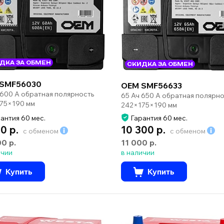
ДКА ЗА ОБМЕН
СКИДКА ЗА ОБМЕН
SMF56030
OEM SMF56633
 600 А обратная полярность
65 Ач 650 А обратная полярно
75×190 мм
242×175×190 мм
антия 60 мес.
Гарантия 60 мес.
0 р.
10 300 р.
с обменом
с обменом
00 р.
11 000 р.
ичии
в наличии
Купить
Купить