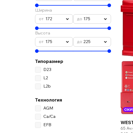
Ширина
172
175
Высота
175
225
Типоразмер
D23
L2
L2b
Технология
AGM
СКИ
Ca/Ca
WEST
EFB
65 Ач