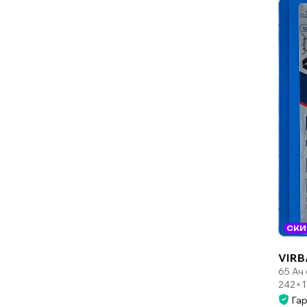
СКИ
VIRB
65 Ач
242×1
Гар