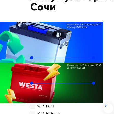
Сочи
Подобрать по автомобилю
Ёмкость, Ач
60
70
Пусковой ток, А
480
720
Бренд
OEM
11
WESTA
11
MEGABATT
2