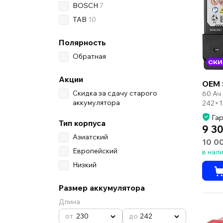
BOSCH
7
TAB
10
Полярность
Обратная
СКИ
Акции
OEM 
Скидка за сдачу старого
60 Ач
аккумулятора
242×1
Гар
Тип корпуса
9 30
Азиатский
10 0
Европейский
в нал
Низкий
Размер аккумулятора
Длина
230
242