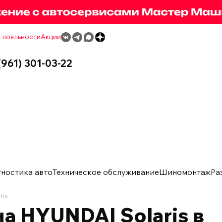
 лояльности
Акции
(961) 301-03-22
гностика авто
Техническое обслуживание
Шиномонтаж
Ра
ris
а HYUNDAI Solaris в