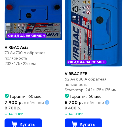
СКИДКА ЗА ОБМЕН
VIRBAC Asia
70 Ач 700 А обратная
полярность
СКИДКА ЗА ОБМЕН
232×175×225 мм
VIRBAC EFB
62 Ач 680 А обратная
полярность
Start-stop, 242×175×175 мм
Гарантия 60 мес.
Гарантия 60 мес.
7 900 р.
8 700 р.
с обменом
с обменом
8 700 р.
9 400 р.
в наличии
в наличии
Купить
Купить