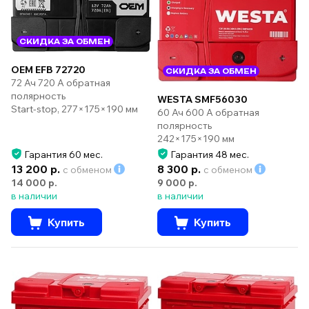
СКИДКА ЗА ОБМЕН
OEM EFB 72720
СКИДКА ЗА ОБМЕН
72 Ач 720 А обратная
полярность
WESTA SMF56030
Start-stop, 277×175×190 мм
60 Ач 600 А обратная
полярность
242×175×190 мм
Гарантия 60 мес.
Гарантия 48 мес.
13 200 р.
8 300 р.
с обменом
с обменом
14 000 р.
9 000 р.
в наличии
в наличии
Купить
Купить