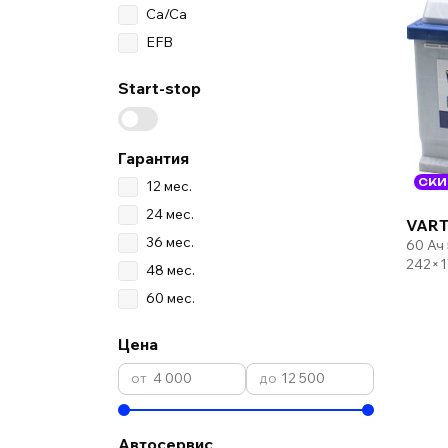
Ca/Ca
EFB
Start-stop
Гарантия
СКИ
12 мес.
24 мес.
VART
36 мес.
60 Ач
242×1
48 мес.
60 мес.
Цена
Автосервис