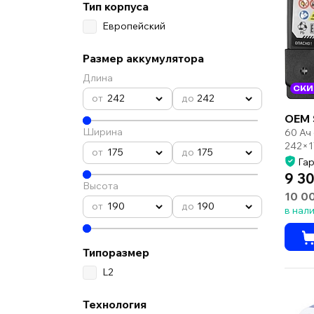
Тип корпуса
Европейский
Размер аккумулятора
Длина
СКИ
242
242
OEM 
Ширина
60 Ач
242×1
175
175
Гар
9 30
Высота
10 0
190
190
в нал
Типоразмер
L2
Технология