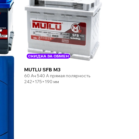
СКИДКА ЗА ОБМЕН
MUTLU SFB M3
60 Ач 540 А прямая полярность
242×175×190 мм