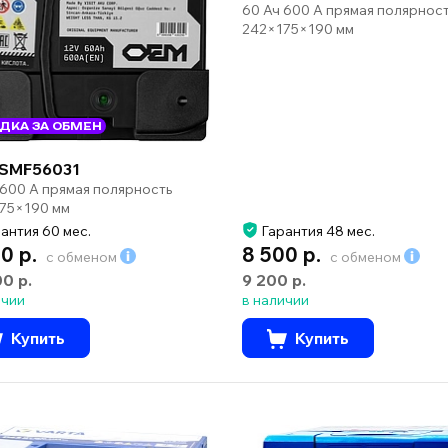
60 Ач 600 А прямая полярнос
242×175×190 мм
ДКА ЗА ОБМЕН
SMF56031
 600 А прямая полярность
75×190 мм
антия 60 мес.
Гарантия 48 мес.
0 р.
8 500 р.
с обменом
с обменом
00 р.
9 200 р.
ичии
в наличии
Купить
Купить