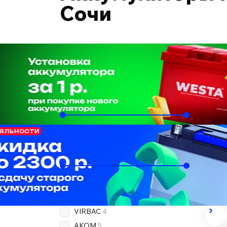
Сочи
Подобрать по автомобилю
Ёмкость, Ач
60
65
Пусковой ток, А
500
720
Бренд
OEM
1
VIRBAC
4
AKOM
5