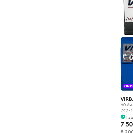
СКИ
VIRB
60 Ач
242×1
Гар
7 50
8 20