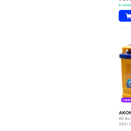
в нал
СКИ
AKO
65 Ач
242×1