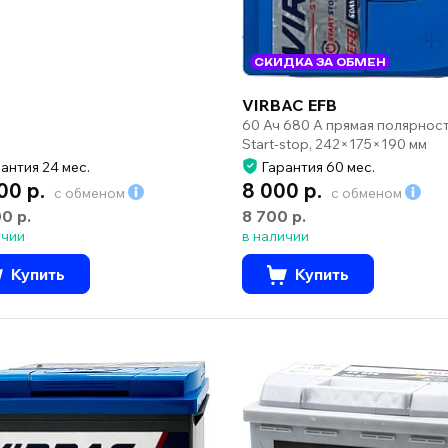
СКИДКА ЗА ОБМЕН
VIRBAC EFB
60 Ач 680 А прямая полярнос
Start-stop, 242×175×190 мм
антия 24 мес.
Гарантия 60 мес.
00 р.
8 000 р.
с обменом
с обменом
00 р.
8 700 р.
ичии
в наличии
Купить
Купить