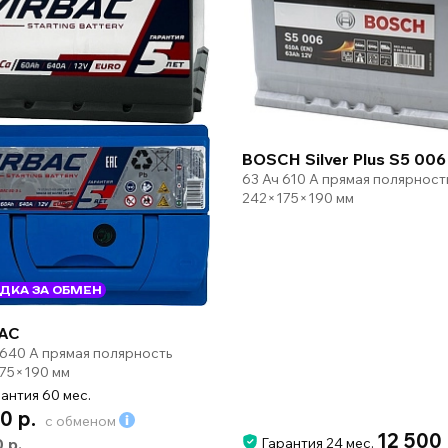
BOSCH Silver Plus S5 006
63 Ач 610 А прямая полярност
242×175×190 мм
ДКА ЗА ОБМЕН
AC
 640 А прямая полярность
75×190 мм
антия 60 мес.
0 р.
с обменом
12 500
0 р.
Гарантия 24 мес.