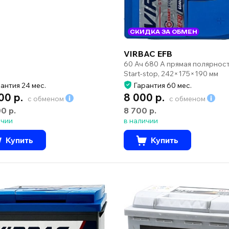
СКИДКА ЗА ОБМЕН
VIRBAC EFB
60 Ач 680 А прямая полярнос
Start-stop, 242×175×190 мм
антия 24 мес.
Гарантия 60 мес.
00 р.
8 000 р.
с обменом
с обменом
00 р.
8 700 р.
ичии
в наличии
Купить
Купить