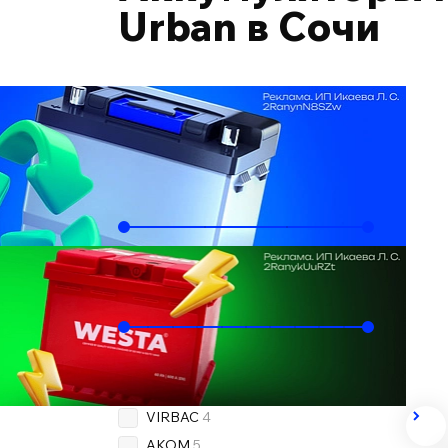
Urban в Сочи
Подобрать по автомобилю
Ёмкость, Ач
60
65
Пусковой ток, А
500
720
Бренд
OEM
1
VIRBAC
4
AKOM
5