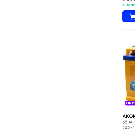
в нал
СКИ
AKO
65 Ач
242×1