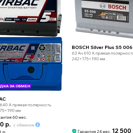
BOSCH Silver Plus S5 006
63 Ач 610 А прямая полярност
242×175×190 мм
ДКА ЗА ОБМЕН
AC
 640 А прямая полярность
75×190 мм
антия 60 мес.
0 р.
с обменом
12 500
0 р.
Гарантия 24 мес.