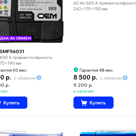
60 Ач 600 А прямая полярнос
242×175×190 мм
ДКА ЗА ОБМЕН
SMF56031
 600 А прямая полярность
75×190 мм
антия 60 мес.
Гарантия 48 мес.
0 р.
8 500 р.
с обменом
с обменом
00 р.
9 200 р.
ичии
в наличии
Купить
Купить