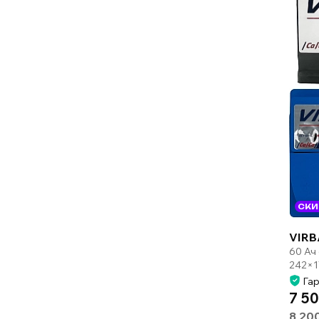
СКИ
VIRB
60 Ач
242×1
Гар
7 50
8 20