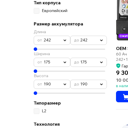
Тип корпуса
Европейский
Размер аккумулятора
Длина
СКИ
242
242
OEM 
Ширина
60 Ач
242×1
175
175
Гар
9 30
Высота
10 0
190
190
в нал
Типоразмер
L2
Технология