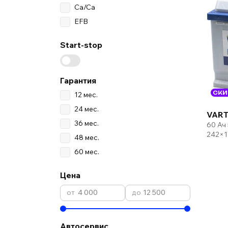
Ca/Ca
EFB
Start-stop
Гарантия
СКИ
12 мес.
24 мес.
VART
36 мес.
60 Ач
242×1
48 мес.
60 мес.
Цена
Автосервис