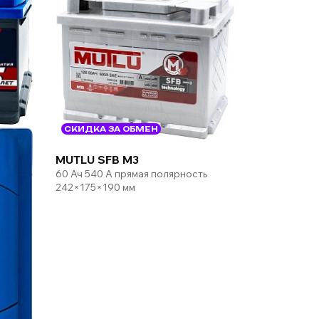
СКИДКА ЗА ОБМЕН
MUTLU SFB M3
60 Ач 540 А прямая полярность
242×175×190 мм