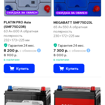
СКИДКА ЗА ОБМЕН
СКИДКА ЗА ОБМЕН
PLATIN PRO Asia
MEGABATT SMF75D23L
(SMF75D23R)
65 Ач 550 А обратная
63 Ач 600 А обратная
полярность
полярность
230×172×225 мм
232×173×225 мм
Гарантия 24 мес.
Гарантия 24 мес.
8 200 р.
7 300 р.
с обменом
с обменом
8 900 р.
8 000 р.
в наличии
в наличии
Купить
Купить