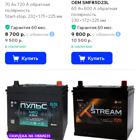
OEM SMF85D23L
70 Ач 720 А обратная
65 Ач 600 А обратная
полярность
полярность
Start-stop, 232×175×225 мм
230×172×225 мм
Гарантия 60 мес.
Гарантия 60 мес.
8 700 р.
9 800 р.
с обменом
с обменом
9 500 р.
10 500 р.
в наличии
в наличии
Купить
Купить
СКИДКА ЗА ОБМЕН