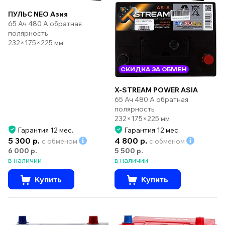
ПУЛЬС NEO Азия
65 Ач 480 А обратная
полярность
232×175×225 мм
СКИДКА ЗА ОБМЕН
X-STREAM POWER ASIA
65 Ач 480 А обратная
полярность
232×175×225 мм
Гарантия 12 мес.
Гарантия 12 мес.
5 300 р.
4 800 р.
с обменом
с обменом
6 000 р.
5 500 р.
в наличии
в наличии
Купить
Купить