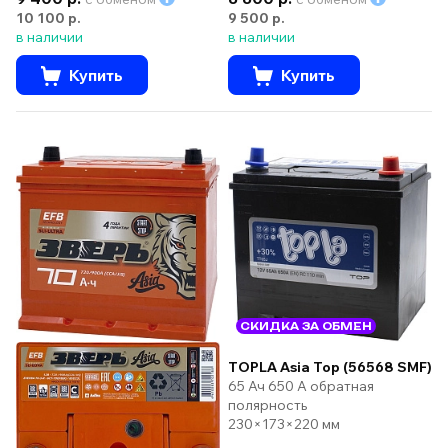
10 100 р.
9 500 р.
в наличии
в наличии
Купить
Купить
СКИДКА ЗА ОБМЕН
TOPLA Asia Top (56568 SMF)
65 Ач 650 А обратная
полярность
230×173×220 мм