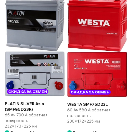
СКИДКА ЗА ОБМЕН
СКИДКА ЗА ОБМЕН
PLATIN SILVER Asia
WESTA SMF75D23L
(SMF85D23R)
60 Ач 580 А обратная
65 Ач 700 А обратная
полярность
полярность
230×172×225 мм
232×173×225 мм