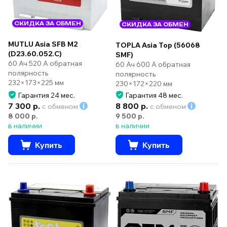
СКИДКА ЗА ОБМЕН
СКИДКА ЗА ОБМЕН
MUTLU Asia SFB M2
TOPLA Asia Top (56068
(D23.60.052.C)
SMF)
60 Ач 520 А обратная
60 Ач 600 А обратная
полярность
полярность
232×173×225 мм
230×172×220 мм
Гарантия 24 мес.
Гарантия 48 мес.
7 300 р.
8 800 р.
с обменом
с обменом
8 000 р.
9 500 р.
в наличии
в наличии
Купить
Купить