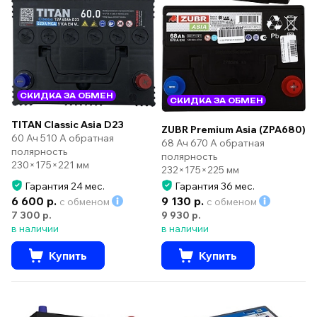
СКИДКА ЗА ОБМЕН
СКИДКА ЗА ОБМЕН
TITAN Classic Asia D23
ZUBR Premium Asia (ZPA680)
60 Ач 510 А обратная
68 Ач 670 А обратная
полярность
полярность
230×175×221 мм
232×175×225 мм
Гарантия 24 мес.
Гарантия 36 мес.
6 600 р.
9 130 р.
с обменом
с обменом
7 300 р.
9 930 р.
в наличии
в наличии
Купить
Купить