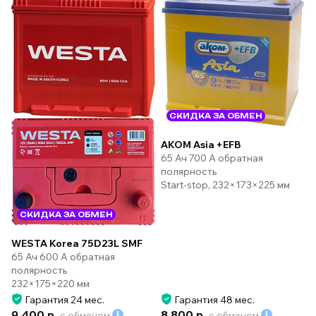
СКИДКА ЗА ОБМЕН
AKOM Asia +EFB
65 Ач 700 А обратная
полярность
Start-stop, 232×173×225 мм
СКИДКА ЗА ОБМЕН
WESTA Korea 75D23L SMF
65 Ач 600 А обратная
полярность
232×175×220 мм
Гарантия 24 мес.
Гарантия 48 мес.
9 400 р.
8 800 р.
с обменом
с обменом