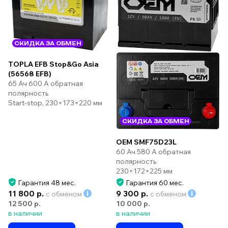
СКИДКА ЗА ОБМЕН
TOPLA EFB Stop&Go Asia
(56568 EFB)
65 Ач 600 А обратная
полярность
Start-stop, 230×173×220 мм
СКИДКА ЗА ОБМЕН
OEM SMF75D23L
60 Ач 580 А обратная
полярность
230×172×225 мм
Гарантия 48 мес.
Гарантия 60 мес.
11 800 р.
9 300 р.
с обменом
с обменом
12 500 р.
10 000 р.
в наличии
в наличии