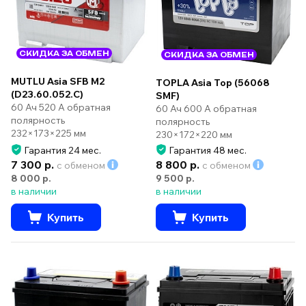
СКИДКА ЗА ОБМЕН
СКИДКА ЗА ОБМЕН
MUTLU Asia SFB M2
TOPLA Asia Top (56068
(D23.60.052.C)
SMF)
60 Ач 520 А обратная
60 Ач 600 А обратная
полярность
полярность
232×173×225 мм
230×172×220 мм
Гарантия 24 мес.
Гарантия 48 мес.
7 300 р.
8 800 р.
с обменом
с обменом
8 000 р.
9 500 р.
в наличии
в наличии
Купить
Купить