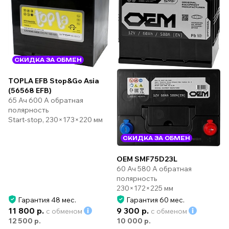
СКИДКА ЗА ОБМЕН
TOPLA EFB Stop&Go Asia
(56568 EFB)
65 Ач 600 А обратная
полярность
Start-stop, 230×173×220 мм
СКИДКА ЗА ОБМЕН
OEM SMF75D23L
60 Ач 580 А обратная
полярность
230×172×225 мм
Гарантия 48 мес.
Гарантия 60 мес.
11 800 р.
9 300 р.
с обменом
с обменом
12 500 р.
10 000 р.