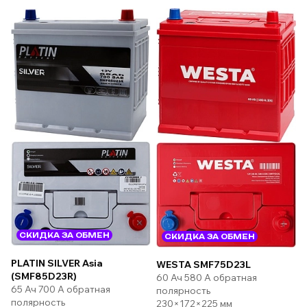
СКИДКА ЗА ОБМЕН
СКИДКА ЗА ОБМЕН
PLATIN SILVER Asia
WESTA SMF75D23L
(SMF85D23R)
60 Ач 580 А обратная
65 Ач 700 А обратная
полярность
полярность
230×172×225 мм