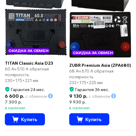
СКИДКА ЗА ОБМЕН
СКИДКА ЗА ОБМЕН
TITAN Classic Asia D23
ZUBR Premium Asia (ZPA680)
60 Ач 510 А обратная
68 Ач 670 А обратная
полярность
полярность
230×175×221 мм
232×175×225 мм
Гарантия 24 мес.
Гарантия 36 мес.
6 600 р.
9 130 р.
с обменом
с обменом
7 300 р.
9 930 р.
в наличии
в наличии
Купить
Купить