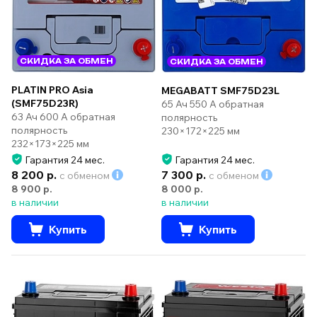
СКИДКА ЗА ОБМЕН
СКИДКА ЗА ОБМЕН
PLATIN PRO Asia
MEGABATT SMF75D23L
(SMF75D23R)
65 Ач 550 А обратная
63 Ач 600 А обратная
полярность
полярность
230×172×225 мм
232×173×225 мм
Гарантия 24 мес.
Гарантия 24 мес.
8 200 р.
7 300 р.
с обменом
с обменом
8 900 р.
8 000 р.
в наличии
в наличии
Купить
Купить