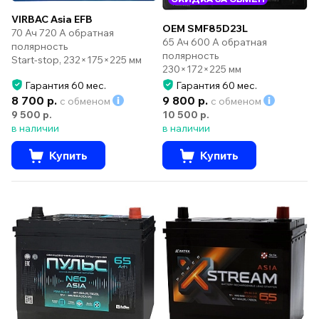
VIRBAC Asia EFB
OEM SMF85D23L
70 Ач 720 А обратная
65 Ач 600 А обратная
полярность
полярность
Start-stop, 232×175×225 мм
230×172×225 мм
Гарантия 60 мес.
Гарантия 60 мес.
8 700 р.
9 800 р.
с обменом
с обменом
9 500 р.
10 500 р.
в наличии
в наличии
Купить
Купить