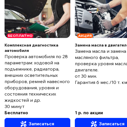
БЕСПЛАТНО
АКЦИЯ
Комплексная диагностика
Замена масла в двигател
автомобиля
Замена масла и замена
Проверка автомобиля по 28
масляного фильтра,
параметрам: ходовой на
проверка уровня масла
подъемнике, радиатора,
двигателе.
внешних осветительных
от 30 мин.
приборов, ремней навесного
Гарантия 6 мес./10 т. к
оборудования, уровня и
состояния технических
жидкостей и др.
30 минут
Бесплатно
1 р. по акции
Записаться
Записаться