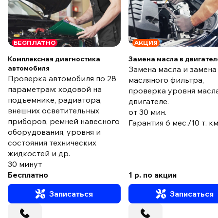
БЕСПЛАТНО
АКЦИЯ
Комплексная диагностика
Замена масла в двигател
автомобиля
Замена масла и замена
Проверка автомобиля по 28
масляного фильтра,
параметрам: ходовой на
проверка уровня масла
подъемнике, радиатора,
двигателе.
внешних осветительных
от 30 мин.
приборов, ремней навесного
Гарантия 6 мес./10 т. к
оборудования, уровня и
состояния технических
жидкостей и др.
30 минут
Бесплатно
1 р. по акции
Записаться
Записаться