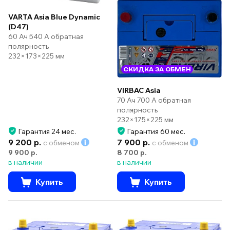
VARTA Asia Blue Dynamic
(D47)
60 Ач 540 А обратная
полярность
232×173×225 мм
СКИДКА ЗА ОБМЕН
VIRBAC Asia
70 Ач 700 А обратная
полярность
232×175×225 мм
Гарантия 24 мес.
Гарантия 60 мес.
9 200 р.
7 900 р.
с обменом
с обменом
9 900 р.
8 700 р.
в наличии
в наличии
Купить
Купить