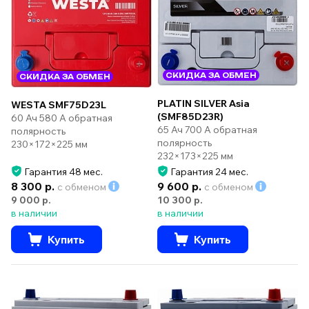
СКИДКА ЗА ОБМЕН
СКИДКА ЗА ОБМЕН
PLATIN SILVER Asia
WESTA SMF75D23L
(SMF85D23R)
60 Ач 580 А обратная
65 Ач 700 А обратная
полярность
полярность
230×172×225 мм
232×173×225 мм
Гарантия 48 мес.
Гарантия 24 мес.
8 300 р.
9 600 р.
с обменом
с обменом
9 000 р.
10 300 р.
в наличии
в наличии
Купить
Купить