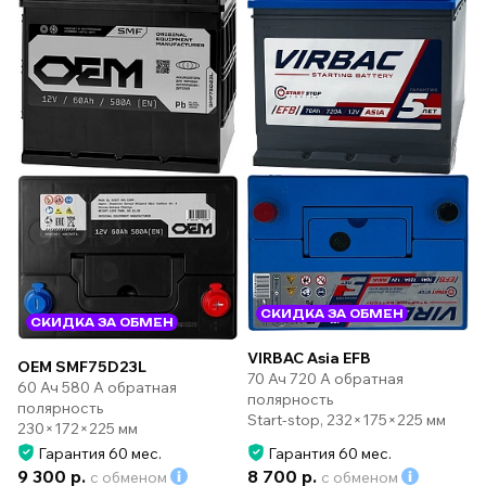
СКИДКА ЗА ОБМЕН
СКИДКА ЗА ОБМЕН
VIRBAC Asia EFB
OEM SMF75D23L
70 Ач 720 А обратная
60 Ач 580 А обратная
полярность
полярность
Start-stop, 232×175×225 мм
230×172×225 мм
Гарантия 60 мес.
Гарантия 60 мес.
9 300 р.
8 700 р.
с обменом
с обменом