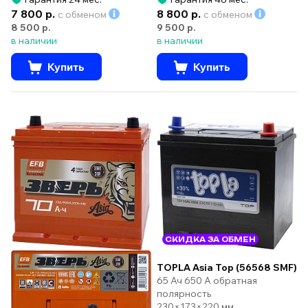
7 800 р.
8 800 р.
с обменом
с обменом
8 500 р.
9 500 р.
в наличии
в наличии
Купить
Купить
СКИДКА ЗА ОБМЕН
TOPLA Asia Top (56568 SMF)
65 Ач 650 А обратная
полярность
230×173×220 мм