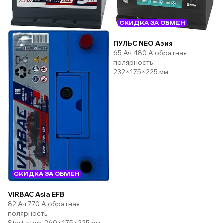
СКИДКА ЗА ОБМЕН
ПУЛЬС NEO Азия
65 Ач 480 А обратная
полярность
232×175×225 мм
СКИДКА ЗА ОБМЕН
VIRBAC Asia EFB
82 Ач 770 А обратная
полярность
Start-stop, 260×175×225 мм