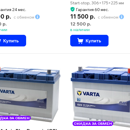
Start-stop, 306×175×225 мм
антия 24 мес.
Гарантия 60 мес.
00 р.
11 500 р.
с обменом
с обменом
0 р.
12 500 р.
ичии
в наличии
Купить
Купить
ДКА ЗА ОБМЕН
СКИДКА ЗА ОБМЕН