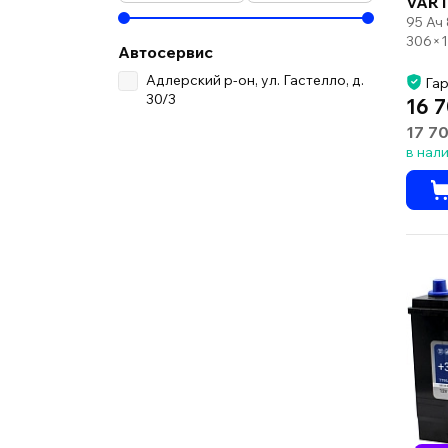
VART
95 Ач
306×1
Автосервис
Адлерский р-он, ул. Гастелло, д.
Гар
30/3
16 7
17 7
в нал