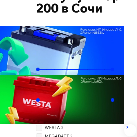
200 в Сочи
Подобрать по автомобилю
Ёмкость, Ач
70
105
Пусковой ток, А
630
950
Бренд
OEM
1
WESTA
3
MEGABATT
2