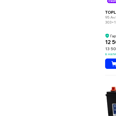
СКИ
TOPL
95 Ач
303×1
Гар
12 5
13 50
в нал