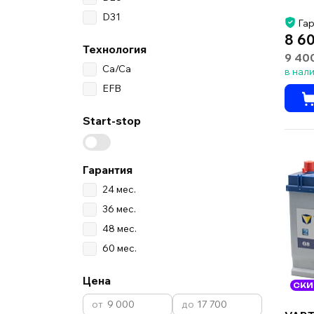
D31
Гар
8 6
Технология
9 40
Ca/Ca
в нал
EFB
Start-stop
Гарантия
24 мес.
36 мес.
48 мес.
60 мес.
Цена
СКИ