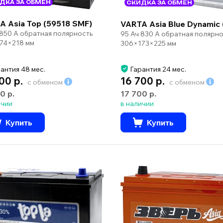
ДКА ЗА ОБМЕН
СКИДКА ЗА ОБМЕН
A Asia Top (59518 SMF)
VARTA Asia Blue Dynamic 
 850 А обратная полярность
95 Ач 830 А обратная полярно
74×218 мм
306×173×225 мм
антия 48 мес.
Гарантия 24 мес.
00 р.
16 700 р.
с обменом
с обменом
0 р.
17 700 р.
ичии
в наличии
Купить
Купить