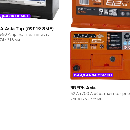
ДКА ЗА ОБМЕН
A Asia Top (59519 SMF)
 850 А прямая полярность
74×218 мм
СКИДКА ЗА ОБМЕН
ЗВЕРЬ Asia
82 Ач 750 А обратная полярно
260×175×225 мм