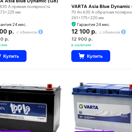
A Asia Blue Dynamic (G8)
VARTA Asia Blue Dynamic 
 830 А прямая полярность
70 Ач 630 А обратная полярно
73×225 мм
261×175×220 мм
антия 24 мес.
Гарантия 24 мес.
00 р.
12 100 р.
с обменом
с обменом
00 р.
12 900 р.
ичии
в наличии
Купить
Купить