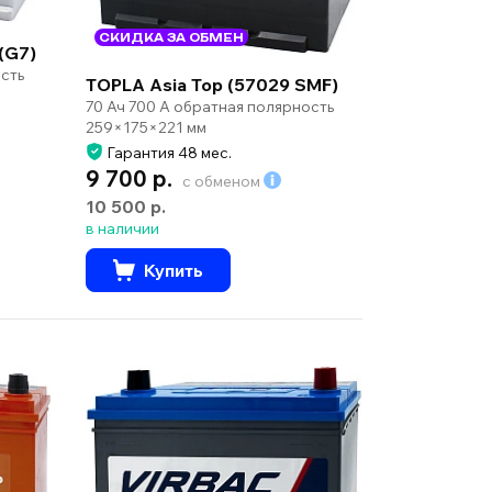
СКИДКА ЗА ОБМЕН
(G7)
сть
TOPLA Asia Top (57029 SMF)
70 Ач 700 А обратная полярность
259×175×221 мм
Гарантия 48 мес.
9 700 р.
с обменом
10 500 р.
в наличии
Купить