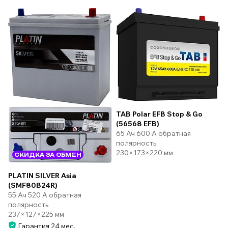
TAB Polar EFB Stop & Go
(56568 EFB)
65 Ач 600 А обратная
полярность
230×173×220 мм
СКИДКА ЗА ОБМЕН
PLATIN SILVER Asia
(SMF80B24R)
55 Ач 520 А обратная
полярность
237×127×225 мм
Гарантия 24 мес.