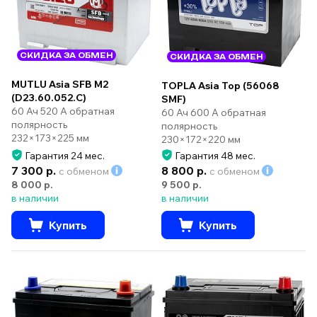
СКИДКА ЗА ОБМЕН
СКИДКА ЗА ОБМЕН
MUTLU Asia SFB M2
TOPLA Asia Top (56068
(D23.60.052.C)
SMF)
60 Ач 520 А обратная
60 Ач 600 А обратная
полярность
полярность
232×173×225 мм
230×172×220 мм
Гарантия 24 мес.
Гарантия 48 мес.
7 300 р.
8 800 р.
с обменом
с обменом
8 000 р.
9 500 р.
в наличии
в наличии
Купить
Купить