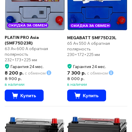
СКИДКА ЗА ОБМЕН
СКИДКА ЗА ОБМЕН
PLATIN PRO Asia
MEGABATT SMF75D23L
(SMF75D23R)
65 Ач 550 А обратная
63 Ач 600 А обратная
полярность
полярность
230×172×225 мм
232×173×225 мм
Гарантия 24 мес.
Гарантия 24 мес.
8 200 р.
7 300 р.
с обменом
с обменом
8 900 р.
8 000 р.
в наличии
в наличии
Купить
Купить