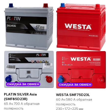
СКИДКА ЗА ОБМЕН
СКИДКА ЗА ОБМЕН
PLATIN SILVER Asia
WESTA SMF75D23L
(SMF85D23R)
60 Ач 580 А обратная
65 Ач 700 А обратная
полярность
полярность
230×172×225 мм