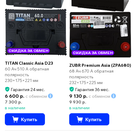
СКИДКА ЗА ОБМЕН
СКИДКА ЗА ОБМЕН
TITAN Classic Asia D23
ZUBR Premium Asia (ZPA680)
60 Ач 510 А обратная
68 Ач 670 А обратная
полярность
полярность
230×175×221 мм
232×175×225 мм
Гарантия 24 мес.
Гарантия 36 мес.
6 600 р.
9 130 р.
с обменом
с обменом
7 300 р.
9 930 р.
в наличии
в наличии
Купить
Купить