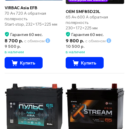
VIRBAC Asia EFB
OEM SMF85D23L
70 Ач 720 А обратная
65 Ач 600 А обратная
полярность
полярность
Start-stop, 232×175×225 мм
230×172×225 мм
Гарантия 60 мес.
Гарантия 60 мес.
8 700 р.
9 800 р.
с обменом
с обменом
9 500 р.
10 500 р.
в наличии
в наличии
Купить
Купить