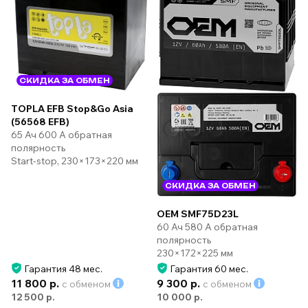
СКИДКА ЗА ОБМЕН
TOPLA EFB Stop&Go Asia
(56568 EFB)
65 Ач 600 А обратная
полярность
Start-stop, 230×173×220 мм
СКИДКА ЗА ОБМЕН
OEM SMF75D23L
60 Ач 580 А обратная
полярность
230×172×225 мм
Гарантия 48 мес.
Гарантия 60 мес.
11 800 р.
9 300 р.
с обменом
с обменом
12 500 р.
10 000 р.