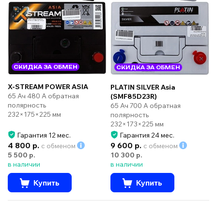
СКИДКА ЗА ОБМЕН
СКИДКА ЗА ОБМЕН
X-STREAM POWER ASIA
PLATIN SILVER Asia
65 Ач 480 А обратная
(SMF85D23R)
полярность
65 Ач 700 А обратная
232×175×225 мм
полярность
232×173×225 мм
Гарантия 12 мес.
Гарантия 24 мес.
4 800 р.
9 600 р.
с обменом
с обменом
5 500 р.
10 300 р.
в наличии
в наличии
Купить
Купить