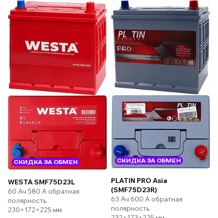
СКИДКА ЗА ОБМЕН
СКИДКА ЗА ОБМЕН
PLATIN PRO Asia
WESTA SMF75D23L
(SMF75D23R)
60 Ач 580 А обратная
63 Ач 600 А обратная
полярность
полярность
230×172×225 мм
232×173×225 мм