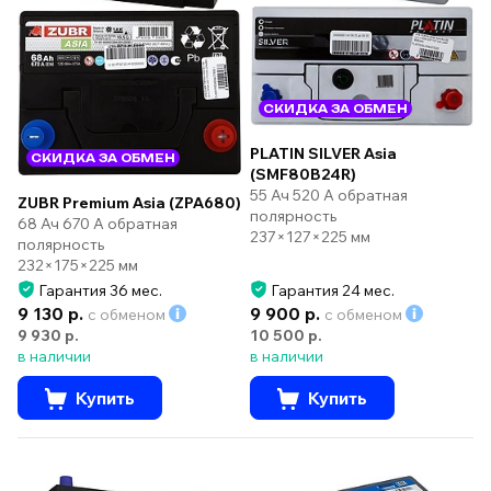
СКИДКА ЗА ОБМЕН
PLATIN SILVER Asia
СКИДКА ЗА ОБМЕН
(SMF80B24R)
55 Ач 520 А обратная
ZUBR Premium Asia (ZPA680)
полярность
68 Ач 670 А обратная
237×127×225 мм
полярность
232×175×225 мм
Гарантия 36 мес.
Гарантия 24 мес.
9 130 р.
9 900 р.
с обменом
с обменом
9 930 р.
10 500 р.
в наличии
в наличии
Купить
Купить