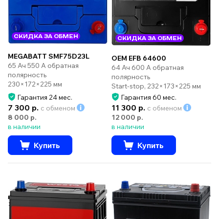
СКИДКА ЗА ОБМЕН
СКИДКА ЗА ОБМЕН
MEGABATT SMF75D23L
OEM EFB 64600
65 Ач 550 А обратная
64 Ач 600 А обратная
полярность
полярность
230×172×225 мм
Start-stop, 232×173×225 мм
Гарантия 24 мес.
Гарантия 60 мес.
7 300 р.
11 300 р.
с обменом
с обменом
8 000 р.
12 000 р.
в наличии
в наличии
Купить
Купить