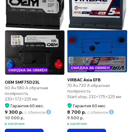
СКИДКА ЗА ОБМЕН
СКИДКА ЗА ОБМЕН
VIRBAC Asia EFB
OEM SMF75D23L
70 Ач 720 А обратная
60 Ач 580 А обратная
полярность
полярность
Start-stop, 232×175×225 мм
230×172×225 мм
Гарантия 60 мес.
Гарантия 60 мес.
9 300 р.
8 700 р.
с обменом
с обменом
10 000 р.
9 500 р.
в наличии
в наличии