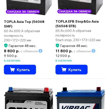
СКИДКА ЗА ОБМЕН
СКИДКА ЗА ОБМЕН
TOPLA EFB Stop&Go Asia
TOPLA Asia Top (56068
(56568 EFB)
SMF)
65 Ач 600 А обратная
60 Ач 600 А обратная
полярность
полярность
Start-stop, 230×173×220 мм
230×172×220 мм
Гарантия 48 мес.
Гарантия 48 мес.
8 800 р.
11 800 р.
с обменом
с обменом
9 500 р.
12 500 р.
в наличии
в наличии
Купить
Купить