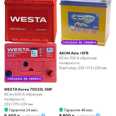
СКИДКА ЗА ОБМЕН
AKOM Asia +EFB
65 Ач 700 А обратная
полярность
Start-stop, 232×173×225 мм
СКИДКА ЗА ОБМЕН
WESTA Korea 75D23L SMF
65 Ач 600 А обратная
полярность
232×175×220 мм
Гарантия 24 мес.
Гарантия 48 мес.
9 400 р.
8 800 р.
с обменом
с обменом