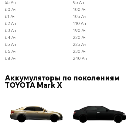
55 Ач
95 Ач
60 Ач
100 Ач
61 Ач
105 Ач
62 Ач
110 Ач
63 Ач
190 Ач
64 Ач
220 Ач
65 Ач
225 Ач
66 Ач
230 Ач
68 Ач
240 Ач
Аккумуляторы по поколениям
TOYOTA Mark X