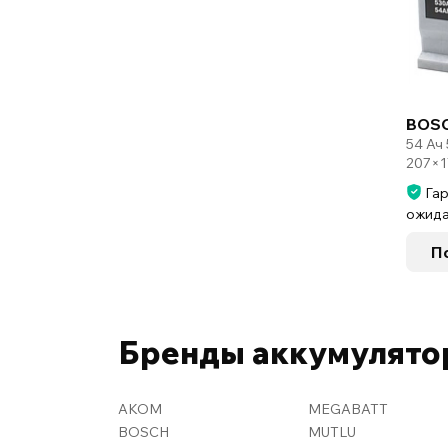
BOSC
54 Ач
207×1
Гар
ожида
П
Бренды аккумулято
AKOM
MEGABATT
BOSCH
MUTLU