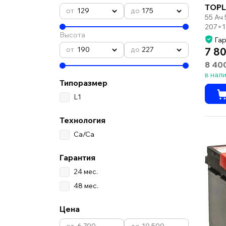
TOPL
129
175
55 Ач
207×1
Высота
Гар
190
227
7 80
8 40
в нал
Типоразмер
L1
Технология
Ca/Ca
Гарантия
24 мес.
48 мес.
Цена