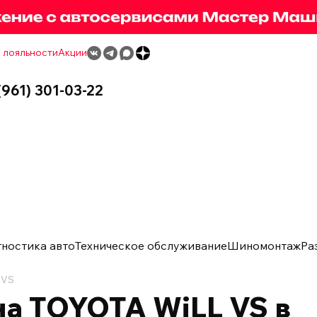
 лояльности
Акции
(961) 301-03-22
гностика авто
Техническое обслуживание
Шиномонтаж
Ра
 VS
а TOYOTA WiLL VS в