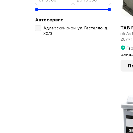
Автосервис
TAB 
Адлерский р-он, ул. Гастелло, д.
30/3
55 Ач
207×1
Гар
ожида
П