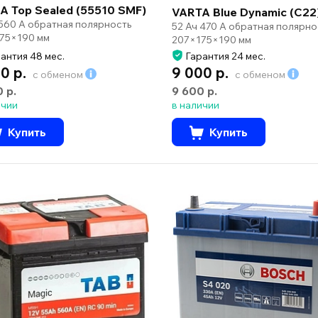
A Top Sealed (55510 SMF)
VARTA Blue Dynamic (C22
 560 А обратная полярность
52 Ач 470 А обратная полярно
75×190 мм
207×175×190 мм
антия 48 мес.
Гарантия 24 мес.
0 р.
9 000 р.
с обменом
с обменом
0 р.
9 600 р.
ичии
в наличии
Купить
Купить