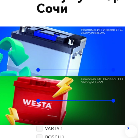
Сочи
Подобрать по автомобилю
Ёмкость, Ач
45
55
Пусковой ток, А
330
560
Бренд
TOPLA
1
VARTA
1
BOSCH
3