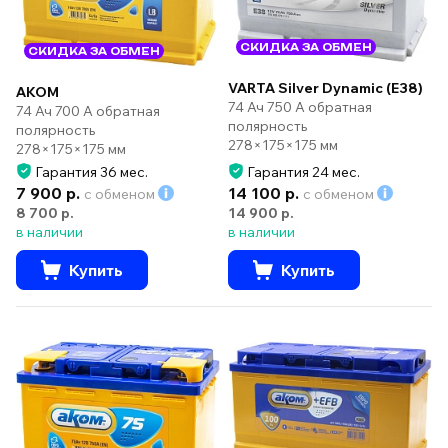
СКИДКА ЗА ОБМЕН
СКИДКА ЗА ОБМЕН
VARTA Silver Dynamic (E38)
AKOM
74 Ач 750 А обратная
74 Ач 700 А обратная
полярность
полярность
278×175×175 мм
278×175×175 мм
Гарантия 36 мес.
Гарантия 24 мес.
7 900 р.
14 100 р.
с обменом
с обменом
8 700 р.
14 900 р.
в наличии
в наличии
Купить
Купить