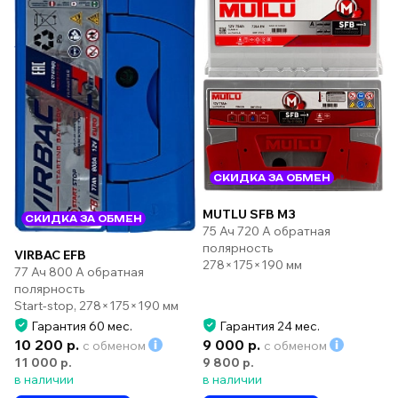
СКИДКА ЗА ОБМЕН
MUTLU SFB M3
СКИДКА ЗА ОБМЕН
75 Ач 720 А обратная
полярность
VIRBAC EFB
278×175×190 мм
77 Ач 800 А обратная
полярность
Start-stop, 278×175×190 мм
Гарантия 60 мес.
Гарантия 24 мес.
10 200 р.
9 000 р.
с обменом
с обменом
11 000 р.
9 800 р.
в наличии
в наличии