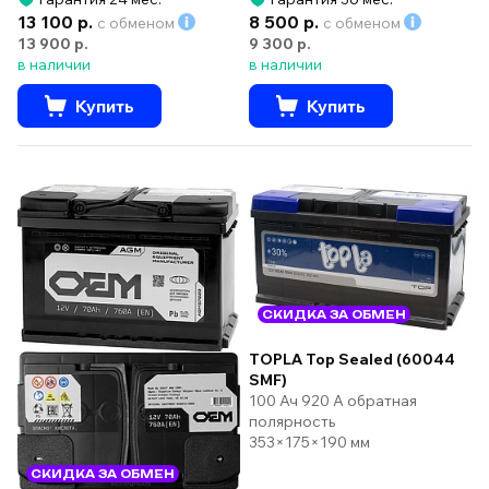
13 100 р.
8 500 р.
с обменом
с обменом
13 900 р.
9 300 р.
в наличии
в наличии
Купить
Купить
СКИДКА ЗА ОБМЕН
TOPLA Top Sealed (60044
SMF)
100 Ач 920 А обратная
полярность
353×175×190 мм
СКИДКА ЗА ОБМЕН