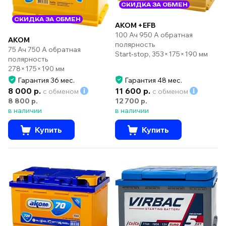
СКИДКА ЗА ОБМЕН
СКИДКА ЗА ОБМЕН
AKOM +EFB
100 Ач 950 А обратная
AKOM
полярность
75 Ач 750 А обратная
Start-stop, 353×175×190 мм
полярность
278×175×190 мм
Гарантия 36 мес.
Гарантия 48 мес.
8 000 р.
11 600 р.
с обменом
с обменом
8 800 р.
12 700 р.
в наличии
в наличии
Купить
Купить