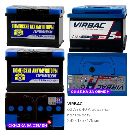
СКИДКА ЗА ОБМЕН
VIRBAC
62 Ач 640 А обратная
полярность
242×175×175 мм
СКИДКА ЗА ОБМЕН