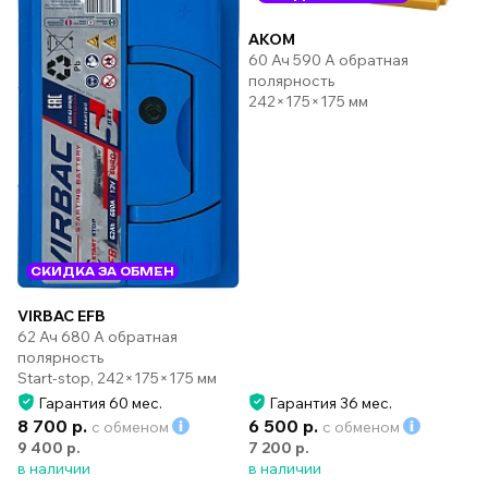
AKOM
60 Ач 590 А обратная
полярность
242×175×175 мм
СКИДКА ЗА ОБМЕН
VIRBAC EFB
62 Ач 680 А обратная
полярность
Start-stop, 242×175×175 мм
Гарантия 60 мес.
Гарантия 36 мес.
8 700 р.
6 500 р.
с обменом
с обменом
9 400 р.
7 200 р.
в наличии
в наличии