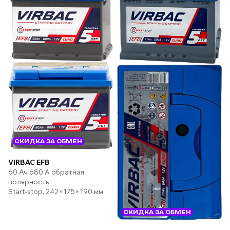
СКИДКА ЗА ОБМЕН
VIRBAC EFB
60 Ач 680 А обратная
полярность
Start-stop, 242×175×190 мм
СКИДКА ЗА ОБМЕН