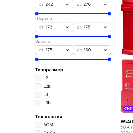
242
278
Ширина
173
175
Высота
175
190
Типоразмер
L2
L2b
L3
L3b
СКИ
Технология
WEST
AGM
60 Ач
242×1
Ca/Ca