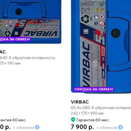
ДКА ЗА ОБМЕН
AC
 640 А обратная полярность
75×190 мм
СКИДКА ЗА ОБМЕН
VIRBAC
65 Ач 680 А обратная полярн
242×175×190 мм
антия 60 мес.
Гарантия 60 мес.
0 р.
7 900 р.
с обменом
с обменом