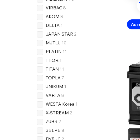
VIRBAC
8
AKOM
8
Авт
DELTA
1
JAPAN STAR
2
MUTLU
10
PLATIN
11
THOR
1
TITAN
11
TOPLA
7
UNIKUM
1
VARTA
8
WESTA Korea
1
X-STREAM
2
ZUBR
2
ЗВЕРЬ
8
ПУЛЬС
2