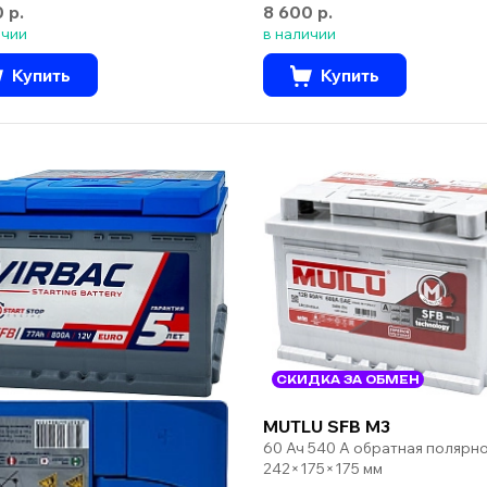
0 р.
8 600 р.
ичии
в наличии
Купить
Купить
СКИДКА ЗА ОБМЕН
MUTLU SFB M3
60 Ач 540 А обратная полярн
242×175×175 мм