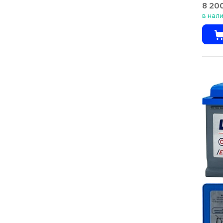
8 20
в нал