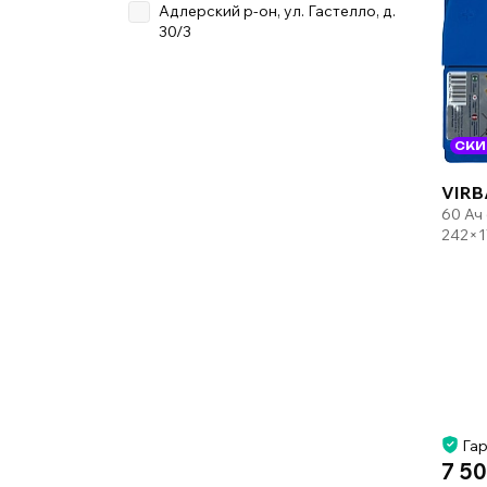
Адлерский р-он, ул. Гастелло, д.
30/3
СКИ
VIRB
60 Ач
242×1
Гар
7 50