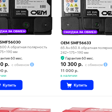
ДКА ЗА ОБМЕН
СКИДКА ЗА ОБМЕН
SMF56030
OEM SMF56633
 600 А обратная полярность
65 Ач 650 А обратная полярно
75×190 мм
242×175×190 мм
антия 60 мес.
Гарантия 60 мес.
0 р.
10 300 р.
с обменом
с обменом
00 р.
11 000 р.
ичии
в наличии
Купить
Купить