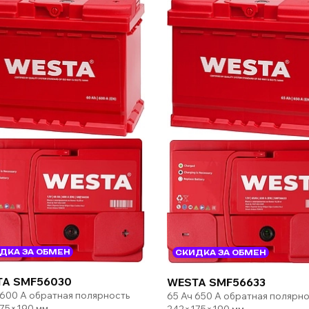
ДКА ЗА ОБМЕН
СКИДКА ЗА ОБМЕН
A SMF56030
WESTA SMF56633
 600 А обратная полярность
65 Ач 650 А обратная полярно
75×190 мм
242×175×190 мм