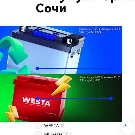
Сочи
Подобрать по автомобилю
Ёмкость, Ач
60
78
Пусковой ток, А
500
800
Бренд
OEM
13
WESTA
12
MEGABATT
3