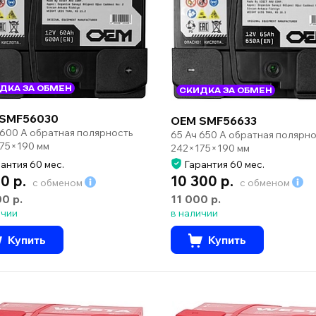
ДКА ЗА ОБМЕН
СКИДКА ЗА ОБМЕН
SMF56030
OEM SMF56633
 600 А обратная полярность
65 Ач 650 А обратная полярно
75×190 мм
242×175×190 мм
антия 60 мес.
Гарантия 60 мес.
0 р.
10 300 р.
с обменом
с обменом
00 р.
11 000 р.
ичии
в наличии
Купить
Купить