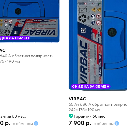
ДКА ЗА ОБМЕН
AC
 640 А обратная полярность
75×190 мм
СКИДКА ЗА ОБМЕН
VIRBAC
65 Ач 680 А обратная полярн
242×175×190 мм
антия 60 мес.
Гарантия 60 мес.
0 р.
7 900 р.
с обменом
с обменом