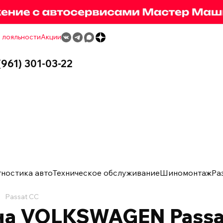
 лояльности
Акции
(961) 301-03-22
гностика авто
Техническое обслуживание
Шиномонтаж
Ра
Passat CC
на VOLKSWAGEN Passa