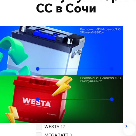
CC в Сочи
Подобрать по автомобилю
Ёмкость, Ач
60
78
Пусковой ток, А
500
800
Бренд
OEM
13
WESTA
12
MEGABATT
3