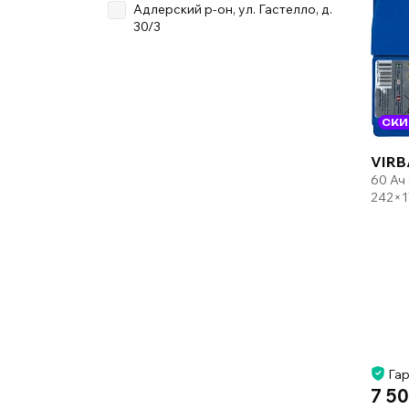
Адлерский р-он, ул. Гастелло, д.
30/3
СКИ
VIRB
60 Ач
242×1
Гар
7 50