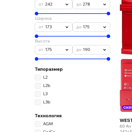
242
278
Ширина
173
175
Высота
175
190
Типоразмер
L2
L2b
L3
L3b
СКИ
Технология
WEST
AGM
60 Ач
242×1
Ca/Ca