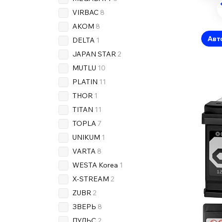
VIRBAC
8
AKOM
8
Авт
DELTA
1
JAPAN STAR
2
MUTLU
10
PLATIN
11
THOR
1
TITAN
11
TOPLA
7
UNIKUM
1
VARTA
8
WESTA Korea
1
X-STREAM
2
ZUBR
2
ЗВЕРЬ
8
ПУЛЬС
2