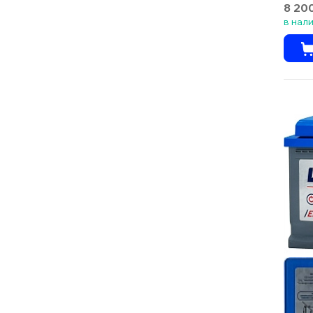
8 20
в нал