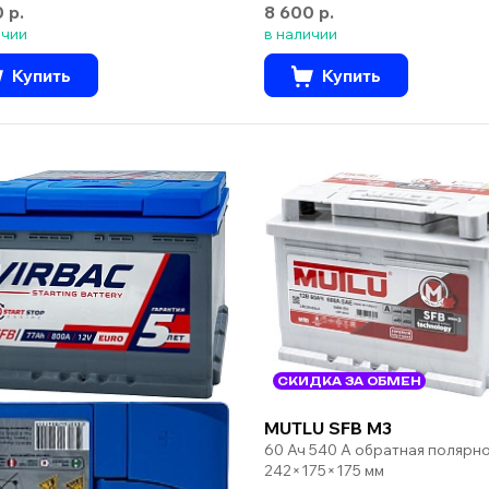
0 р.
8 600 р.
ичии
в наличии
Купить
Купить
СКИДКА ЗА ОБМЕН
MUTLU SFB M3
60 Ач 540 А обратная полярн
242×175×175 мм