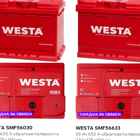
ДКА ЗА ОБМЕН
СКИДКА ЗА ОБМЕН
A SMF56030
WESTA SMF56633
 600 А обратная полярность
65 Ач 650 А обратная полярно
75×190 мм
242×175×190 мм