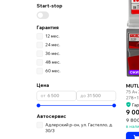
Start-stop
Гарантия
12 мес.
24 мес.
36 мес.
48 мес.
60 мес.
СКИ
Цена
MUTL
75 Ач
278×1
Гар
9 0
Автосервис
9 80
Адлерский р-он, ул. Гастелло, д.
в нал
30/3