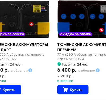
ДКА ЗА ОБМЕН
СКИДКА ЗА ОБМЕН
ЕНСКИЕ АККУМУЛЯТОРЫ
ТЮМЕНСКИЕ АККУМУЛЯ
НДАРТ
ПРЕМИУМ
 660 А обратная полярность
77 Ач 680 А обратная полярно
75×190 мм
278×175×190 мм
антия 24 мес.
Гарантия 24 мес.
0 р.
6 400 р.
с обменом
с обменом
0 р.
7 200 р.
ичии
в наличии
Купить
Купить