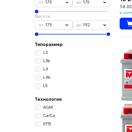
175
175
14 0
в нал
Высота
175
192
Типоразмер
L3
L3b
L4
L4b
L5
Технология
AGM
Ca/Ca
EFB