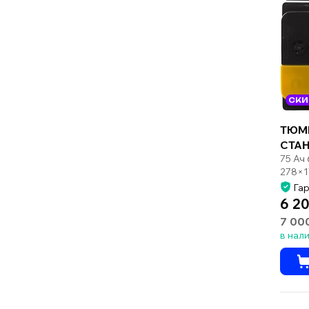
СКИ
ТЮМ
СТА
75 Ач
278×1
Гар
6 20
7 00
в нал