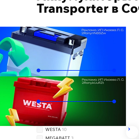
Transporter в С
Подобрать по автомобилю
Ёмкость, Ач
70
100
Пусковой ток, А
580
950
Бренд
OEM
12
WESTA
10
MEGABATT
3