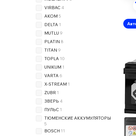
VIRBAC
4
AKOM
5
Авт
DELTA
1
MUTLU
9
PLATIN
8
TITAN
9
TOPLA
10
UNIKUM
1
VARTA
6
X-STREAM
1
ZUBR
1
ЗВЕРЬ
4
ПУЛЬС
1
ТЮМЕНСКИЕ АККУМУЛЯТОРЫ
5
BOSCH
11