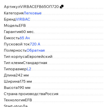
Артикул
VIRBACEFB65ОП720
Категория
Легковые
Бренд
VIRBAC
Модель
EFB
Гарантия
60 мес.
Ёмкость
65 Ач
Пусковой ток
720 А
Полярность
Обратная
Тип корпуса
Европейский
Тип клемм
Стандартная
Типоразмер
L2
Длина
242 мм
Ширина
175 мм
Высота
190 мм
Страна производства
Россия
Технология
EFB
Start-stop
Да