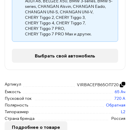
AUDI A6
,
BELGEE X50
,
BMW 3-series
,
BMW 5-
series
,
CHANGAN Alsvin
,
CHANGAN Eado
,
CHANGAN UNI-S
,
CHANGAN UNI-V
,
CHERY Tiggo 2
,
CHERY Tiggo 3
,
CHERY Tiggo 4
,
CHERY Tiggo 7
,
CHERY Tiggo 7 PRO
,
CHERY Tiggo 7 PRO Max
и других.
Выбрать свой автомобиль
Артикул
VIRBACEFB65ОП720
Ёмкость
65 Ач
Пусковой ток
720 А
Полярность
Обратная
Типоразмер
L2
Страна бренда
Россия
Подробнее о товаре