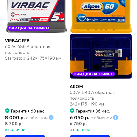
СКИДКА ЗА ОБМЕН
VIRBAC EFB
60 Ач 680 А обратная
полярность
Start-stop, 242×175×190 мм
СКИДКА ЗА ОБМЕН
AKOM
60 Ач 540 А обратная
полярность
242×175×190 мм
Гарантия 60 мес.
Гарантия 36 мес.
8 000 р.
6 050 р.
с обменом
с обменом
8 700 р.
6 750 р.
в наличии
в наличии