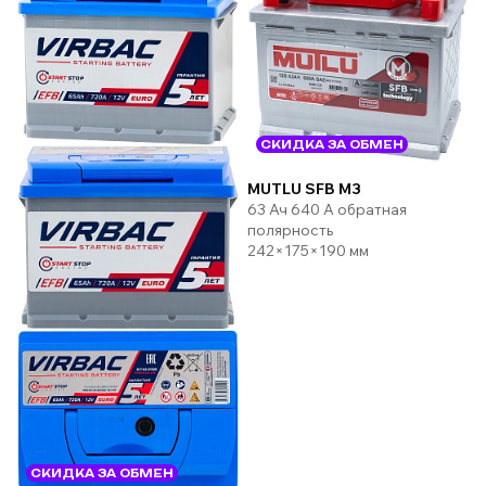
СКИДКА ЗА ОБМЕН
MUTLU SFB M3
63 Ач 640 А обратная
полярность
242×175×190 мм
СКИДКА ЗА ОБМЕН