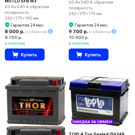
MUTLU SFB M3
60 Ач 540 А обратная
63 Ач 640 А обратная
полярность
полярность
242×175×175 мм
242×175×190 мм
Гарантия 24 мес.
Гарантия 24 мес.
8 000 р.
9 700 р.
с обменом
с обменом
8 700 р.
10 400 р.
в наличии
в наличии
Купить
Купить
СКИДКА ЗА ОБМЕН
TOPLA Top Sealed (56249