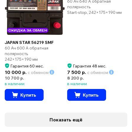
60 Ач 640 А обратная
полярность
Start-stop, 242×175×190 мм
СКИДКА ЗА ОБМЕН
JAPAN STAR 56219 SMF
60 Ач 600 А обратная
полярность
242×175×190 мм
Гарантия 60 мес.
Гарантия 48 мес.
10 000 р.
7 500 р.
с обменом
с обменом
10 700 р.
8 200 р.
в наличии
в наличии
Купить
Купить
Показать ещё