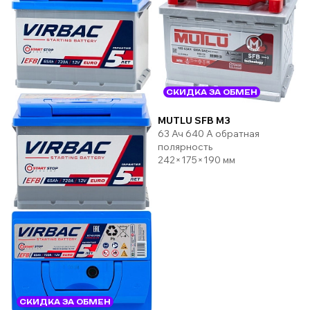
СКИДКА ЗА ОБМЕН
MUTLU SFB M3
63 Ач 640 А обратная
полярность
242×175×190 мм
СКИДКА ЗА ОБМЕН