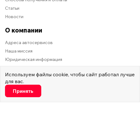
Статьи
Новости
О компании
Адреса автосервисов
Наша миссия
Юридическая информация
Адреса автосервисов и магазинов
Используем
файлы cookie
, чтобы сайт работал лучше
аккумуляторов
для вас.
Настроить
Принять
Адлерский р-он, ул. Гастелло, д. 30/3
Минимальные
Функциональные и аналитические
1
Заказать звонок
Фильтры
2026 © Мастер Машина
Мы в социальных сетях