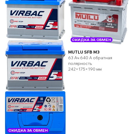
СКИДКА ЗА ОБМЕН
MUTLU SFB M3
63 Ач 640 А обратная
полярность
242×175×190 мм
СКИДКА ЗА ОБМЕН