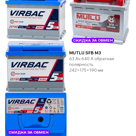
СКИДКА ЗА ОБМЕН
MUTLU SFB M3
63 Ач 640 А обратная
полярность
242×175×190 мм
СКИДКА ЗА ОБМЕН