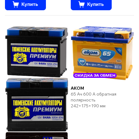
Купить
Купить
СКИДКА ЗА ОБМЕН
AKOM
65 Ач 600 А обратная
полярность
242×175×190 мм