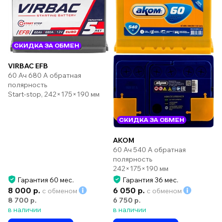
СКИДКА ЗА ОБМЕН
VIRBAC EFB
60 Ач 680 А обратная
полярность
Start-stop, 242×175×190 мм
СКИДКА ЗА ОБМЕН
AKOM
60 Ач 540 А обратная
полярность
242×175×190 мм
Гарантия 60 мес.
Гарантия 36 мес.
8 000 р.
6 050 р.
с обменом
с обменом
8 700 р.
6 750 р.
в наличии
в наличии