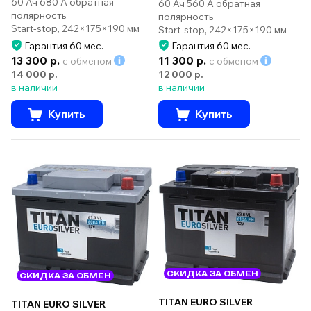
60 Ач 680 А обратная
60 Ач 560 А обратная
полярность
полярность
Start-stop, 242×175×190 мм
Start-stop, 242×175×190 мм
Гарантия 60 мес.
Гарантия 60 мес.
13 300 р.
11 300 р.
с обменом
с обменом
14 000 р.
12 000 р.
в наличии
в наличии
Купить
Купить
СКИДКА ЗА ОБМЕН
СКИДКА ЗА ОБМЕН
TITAN EURO SILVER
TITAN EURO SILVER