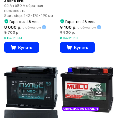
ЗВЕРЬ EFB
65 Ач 680 А обратная
полярность
Start-stop, 242×175×190 мм
Гарантия 48 мес.
Гарантия 48 мес.
8 000 р.
9 100 р.
с обменом
с обменом
8 700 р.
9 900 р.
в наличии
в наличии
Купить
Купить
СКИДКА ЗА ОБМЕН